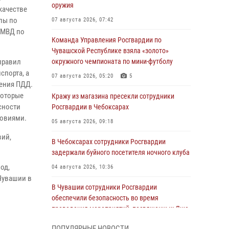
оружия
качестве
пы по
07 августа 2026, 07:42
 МВД по
Команда Управления Росгвардии по
Чувашской Республике взяла «золото»
правил
окружного чемпионата по мини-футболу
спорта, а
07 августа 2026, 05:20
5
шения ПДД.
которые
Кражу из магазина пресекли сотрудники
сности
Росгвардии в Чебоксарах
ловиями.
05 августа 2026, 09:18
вий,
В Чебоксарах сотрудники Росгвардии
задержали буйного посетителя ночного клуба
од,
04 августа 2026, 10:36
Чувашии в
В Чувашии сотрудники Росгвардии
обеспечили безопасность во время
проведения мероприятий, посвященных Дню
ВДВ
ПОПУЛЯРНЫЕ НОВОСТИ