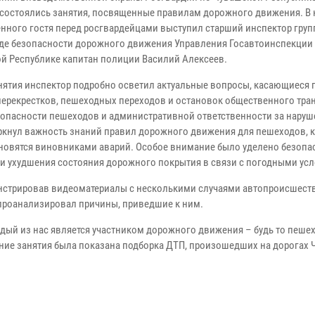
состоялись занятия, посвященные правилам дорожного движения. В 
нного гостя перед росгвардейцами выступил старший инспектор груп
де безопасности дорожного движения Управления Госавтоинспекции
й Республике капитан полиции Василий Алексеев.
анятия инспектор подробно осветил актуальные вопросы, касающиеся 
перекрестков, пешеходных переходов и остановок общественного тран
зопасности пешеходов и административной ответственности за нару
ркнул важность знаний правил дорожного движения для пешеходов, 
ановятся виновниками аварий. Особое внимание было уделено безопа
и ухудшения состояния дорожного покрытия в связи с погодными ус
нстрировав видеоматериалы с несколькими случаями автопроисшест
проанализировал причины, приведшие к ним.
дый из нас является участником дорожного движения – будь то пешех
ение занятия была показана подборка ДТП, произошедших на дорогах 