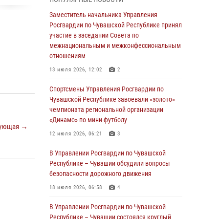
03 августа 2026, 10:34
2
Заместитель начальника Управления
В июле сотрудники вневедомственной
Росгвардии по Чувашской Республике принял
охраны Росгвардии задержали более 200
участие в заседании Совета по
граждан, подозреваемых в совершении
межнациональным и межконфессиональным
правонарушений
отношениям
03 августа 2026, 08:20
13 июля 2026, 12:02
2
В Росгвардии вспоминают российских
Спортсмены Управления Росгвардии по
воинов, погибших в Первой мировой войне
Чувашской Республике завоевали «золото»
1914-1918 годов
чемпионата региональной организации
«Динамо» по мини-футболу
01 августа 2026, 07:19
ующая →
12 июля 2026, 06:21
3
В Ядрине сотрудники Росгвардии задержали
подозреваемого в причинении тяжкого вреда
В Управлении Росгвардии по Чувашской
здоровью
Республике – Чувашии обсудили вопросы
безопасности дорожного движения
01 августа 2026, 06:12
18 июля 2026, 06:58
4
1 августа – День дежурной службы войск
национальной гвардии Российской
В Управлении Росгвардии по Чувашской
Федерации
Республике – Чувашии состоялся круглый