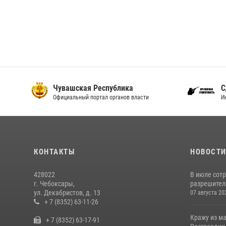
Чувашская Республика
С
Официальный портал органов власти
И
КОНТАКТЫ
НОВОСТ
428022
В июле сот
г. Чебоксары,
разрешител
ул. Декабристов, д. 13
07 августа 20
+ 7 (8352) 63-11-26
Кражу из м
+ 7 (8352) 63-17-91