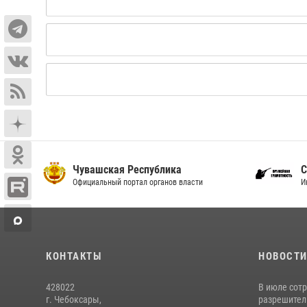
Чувашская Республика
С
Официальный портал органов власти
И
КОНТАКТЫ
НОВОСТ
428022
В июле сот
г. Чебоксары,
разрешител