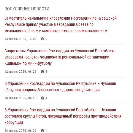
03 августа 2026, 08:20
ПОПУЛЯРНЫЕ НОВОСТИ
В Росгвардии вспоминают российских воинов, погибших в Первой
Заместитель начальника Управления Росгвардии по Чувашской
мировой войне 1914-1918 годов
Республике принял участие в заседании Совета по
01 августа 2026, 07:19
межнациональным и межконфессиональным отношениям
В Ядрине сотрудники Росгвардии задержали подозреваемого в
13 июля 2026, 12:02
2
причинении тяжкого вреда здоровью
Спортсмены Управления Росгвардии по Чувашской Республике
01 августа 2026, 06:12
завоевали «золото» чемпионата региональной организации
«Динамо» по мини-футболу
1 августа – День дежурной службы войск национальной гвардии
Российской Федерации
12 июля 2026, 06:21
3
01 августа 2026, 05:17
В Управлении Росгвардии по Чувашской Республике – Чувашии
обсудили вопросы безопасности дорожного движения
Директор Росгвардии Герой России генерал армии Виктор Золотов
поздравил специалистов подразделений тыла с профессиональным
18 июля 2026, 06:58
4
праздником
В Управлении Росгвардии по Чувашской Республике – Чувашии
01 августа 2026, 00:01
состоялся круглый стол, посвященный вопросам противодействия
коррупции
26 июля 2026, 06:21
4