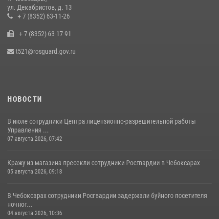
Республике напоминает о правилах обращения с оружием
ул. Декабристов, д. 13
16 июля 2026, 12:46
+ 7 (8352) 63-11-26
+ 7 (8352) 63-17-91
Офицер СОБР «Искра» завоевал серебряную медаль на чемпионате
войск национальной гвардии РФ по боксу «10 лет Росгвардии»
t521@rosguard.gov.ru
15 июля 2026, 08:57
4
НОВОСТИ
В июле сотрудники Центра лицензионно-разрешительной работы
Управления ...
07 августа 2026, 07:42
Кражу из магазина пресекли сотрудники Росгвардии в Чебоксарах
05 августа 2026, 09:18
В Чебоксарах сотрудники Росгвардии задержали буйного посетителя
ночног...
04 августа 2026, 10:36