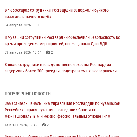
В Чебоксарах сотрудники Росгвардии задержали буйного
посетителя ночного клуба
04 августа 2026, 10:36
В Чувашии сотрудники Росгвардии обеспечили безопасность во
время проведения мероприятий, посвященных Дню ВДВ
03 августа 2026, 10:34
2
В июле сотрудники вневедомственной охраны Росгвардии
задержали более 200 граждан, подозреваемых в совершении
правонарушений
03 августа 2026, 08:20
ПОПУЛЯРНЫЕ НОВОСТИ
В Росгвардии вспоминают российских воинов, погибших в Первой
Заместитель начальника Управления Росгвардии по Чувашской
мировой войне 1914-1918 годов
Республике принял участие в заседании Совета по
01 августа 2026, 07:19
межнациональным и межконфессиональным отношениям
В Ядрине сотрудники Росгвардии задержали подозреваемого в
13 июля 2026, 12:02
2
причинении тяжкого вреда здоровью
Спортсмены Управления Росгвардии по Чувашской Республике