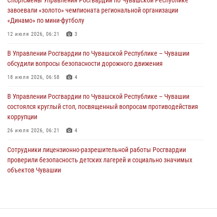
01 августа 2026, 06:12
завоевали «золото» чемпионата региональной организации
«Динамо» по мини-футболу
1 августа – День дежурной службы войск национальной гвардии
Российской Федерации
12 июля 2026, 06:21
3
01 августа 2026, 05:17
В Управлении Росгвардии по Чувашской Республике – Чувашии
обсудили вопросы безопасности дорожного движения
Директор Росгвардии Герой России генерал армии Виктор Золотов
поздравил специалистов подразделений тыла с профессиональным
18 июля 2026, 06:58
4
праздником
В Управлении Росгвардии по Чувашской Республике – Чувашии
01 августа 2026, 00:01
состоялся круглый стол, посвященный вопросам противодействия
коррупции
26 июля 2026, 06:21
4
Сотрудники лицензионно-разрешительной работы Росгвардии
проверили безопасность детских лагерей и социально значимых
объектов Чувашии
15 июля 2026, 11:05
2
В Чувашии подвели итоги служебной деятельности подразделений
вневедомственной охраны Росгвардии