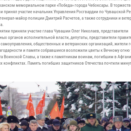
канском мемориальном парке «Победа» города Чебоксары. В торжест
и принял участие начальник Управления Росгвардии по Чувашской Ре
генерал-майор полиции Дмитрий Расчетов, а также сотрудники и вете
а.
иятии приняли участие глава Чувашии Олег Николаев, представители
ных органов исполнительной власти, депутаты, представители правит
 самоуправления, общественных и ветеранских организаций, жители г
лагодарности и памяти собравшиеся возложили цветы к Вечному огню 
а Воинской Славы, а также к памятникам воинам, погибшим в Афгани
х конфликтах. Память погибших защитников Отечества почтили мину