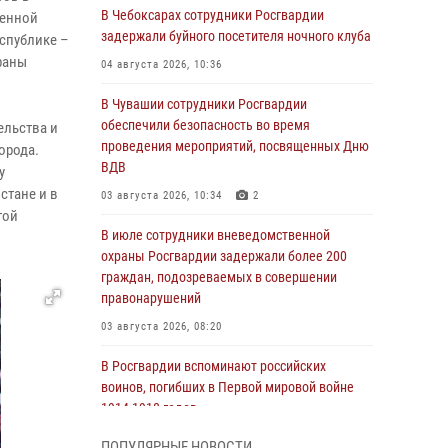
В Чебоксарах сотрудники Росгвардии
венной
задержали буйного посетителя ночного клуба
спублике –
раны
04 августа 2026, 10:36
В Чувашии сотрудники Росгвардии
обеспечили безопасность во время
ельства и
проведения мероприятий, посвященных Дню
орода.
ВДВ
у
стане и в
03 августа 2026, 10:34
2
той
В июле сотрудники вневедомственной
охраны Росгвардии задержали более 200
граждан, подозреваемых в совершении
правонарушений
03 августа 2026, 08:20
В Росгвардии вспоминают российских
воинов, погибших в Первой мировой войне
1914-1918 годов
01 августа 2026, 07:19
ПОПУЛЯРНЫЕ НОВОСТИ