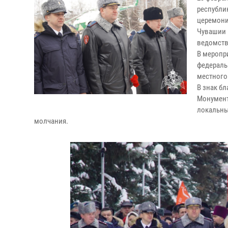
республи
церемони
Чувашии 
ведомств
В меропр
федераль
местного
В знак б
Монумент
локальны
молчания.