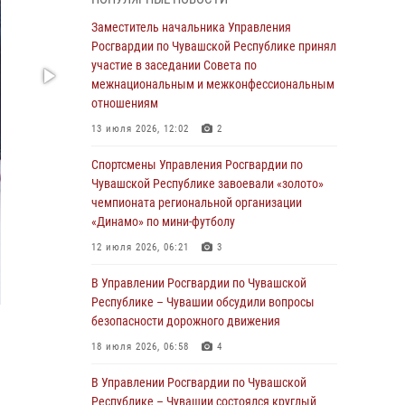
В Ядрине сотрудники Росгвардии задержали
Заместитель начальника Управления
подозреваемого в причинении тяжкого вреда
Росгвардии по Чувашской Республике принял
здоровью
участие в заседании Совета по
межнациональным и межконфессиональным
01 августа 2026, 06:12
отношениям
1 августа – День дежурной службы войск
13 июля 2026, 12:02
2
национальной гвардии Российской
Федерации
Спортсмены Управления Росгвардии по
Чувашской Республике завоевали «золото»
01 августа 2026, 05:17
чемпионата региональной организации
«Динамо» по мини-футболу
Директор Росгвардии Герой России генерал
армии Виктор Золотов поздравил
12 июля 2026, 06:21
3
специалистов подразделений тыла с
профессиональным праздником
В Управлении Росгвардии по Чувашской
Республике – Чувашии обсудили вопросы
01 августа 2026, 00:01
безопасности дорожного движения
В Чебоксарах при участии спецназа
18 июля 2026, 06:58
4
Росгвардии изъята крупная партия
немаркированной никотиносодержащей
В Управлении Росгвардии по Чувашской
продукции (видео)
Республике – Чувашии состоялся круглый