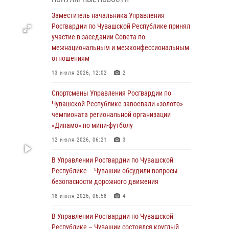
03 августа 2026, 10:34
2
Заместитель начальника Управления
В июле сотрудники вневедомственной
Росгвардии по Чувашской Республике принял
охраны Росгвардии задержали более 200
участие в заседании Совета по
граждан, подозреваемых в совершении
межнациональным и межконфессиональным
правонарушений
отношениям
03 августа 2026, 08:20
13 июля 2026, 12:02
2
В Росгвардии вспоминают российских
Спортсмены Управления Росгвардии по
воинов, погибших в Первой мировой войне
Чувашской Республике завоевали «золото»
1914-1918 годов
чемпионата региональной организации
«Динамо» по мини-футболу
01 августа 2026, 07:19
12 июля 2026, 06:21
3
В Ядрине сотрудники Росгвардии задержали
подозреваемого в причинении тяжкого вреда
В Управлении Росгвардии по Чувашской
здоровью
Республике – Чувашии обсудили вопросы
безопасности дорожного движения
01 августа 2026, 06:12
18 июля 2026, 06:58
4
1 августа – День дежурной службы войск
национальной гвардии Российской
В Управлении Росгвардии по Чувашской
Федерации
Республике – Чувашии состоялся круглый