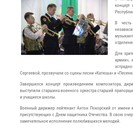
концерт 
Республи
В честь
независи
музыкант
отделени
Для зрит
армии», 
эстрадно
Сергеевой, прозвучали со сцены песни «Катюша» и «Песенка
Завершился концерт произведением композитора, дир
выступили старшина военного оркестра старший прапорщи
и учащиеся школы.
Военный дирижер лейтенант Антон Покорский от имени 
присутствующих с Днем защитника Отечества. В свою очер
замечательное исполнение полюбившихся мелодий.