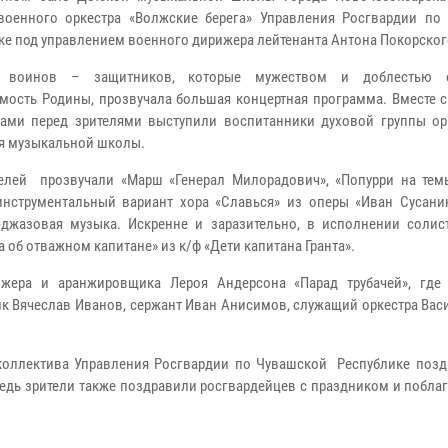
военного оркестра «Волжские берега» Управления Росгвардии по
ке под управлением военного дирижера лейтенанта Антона Покорског
 воинов – защитников, которые мужеством и доблестью о
мость Родины, прозвучала большая концертная программа. Вместе 
ами перед зрителями выступили воспитанники духовой группы ор
я музыкальной школы.
елей прозвучали «Марш «Генерал Милорадович», «Попурри на тем
инструментальный вариант хора «Славься» из оперы «Иван Сусанин
-джазовая музыка. Искренне и заразительно, в исполнении солис
 об отважном капитане» из к/ф «Дети капитана Гранта».
ижера и аранжировщика Лероя Андерсона «Парад трубачей», где
к Вячеслав Иванов, сержант Иван Анисимов, служащий оркестра Вас
коллектива Управления Росгвардии по Чувашской Республике позд
едь зрители также поздравили росгвардейцев с праздником и побла