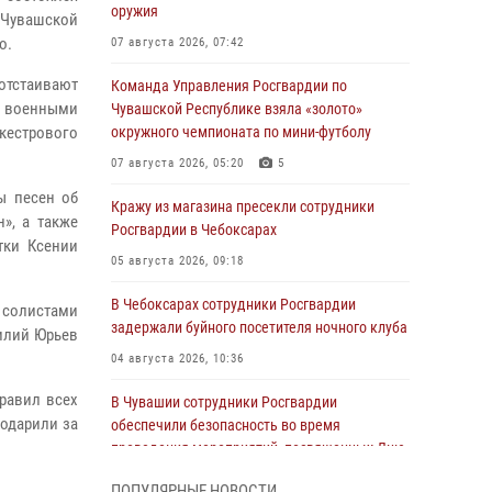
оружия
 Чувашской
о.
07 августа 2026, 07:42
тстаивают
Команда Управления Росгвардии по
с военными
Чувашской Республике взяла «золото»
кестрового
окружного чемпионата по мини-футболу
07 августа 2026, 05:20
5
ы песен об
Кражу из магазина пресекли сотрудники
», а также
Росгвардии в Чебоксарах
тки Ксении
05 августа 2026, 09:18
В Чебоксарах сотрудники Росгвардии
 солистами
задержали буйного посетителя ночного клуба
илий Юрьев
04 августа 2026, 10:36
равил всех
В Чувашии сотрудники Росгвардии
годарили за
обеспечили безопасность во время
проведения мероприятий, посвященных Дню
ВДВ
ПОПУЛЯРНЫЕ НОВОСТИ