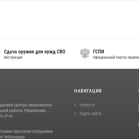
дача оружия для нужд СВО
ГСПИ
нструкция
Официальный портал правовой 
И
НАВИГАЦИЯ
рудники Центра лицензионно-
Новости
ьной работы Управления ...
Карта сайта
26, 07:42
агазина пресекли сотрудники
 в Чебоксарах