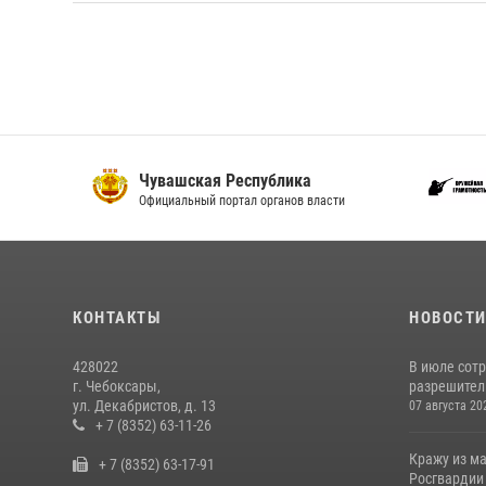
Чувашская Республика
С
Официальный портал органов власти
И
КОНТАКТЫ
НОВОСТ
428022
В июле сот
г. Чебоксары,
разрешител
ул. Декабристов, д. 13
07 августа 20
+ 7 (8352) 63-11-26
Кражу из м
+ 7 (8352) 63-17-91
Росгвардии