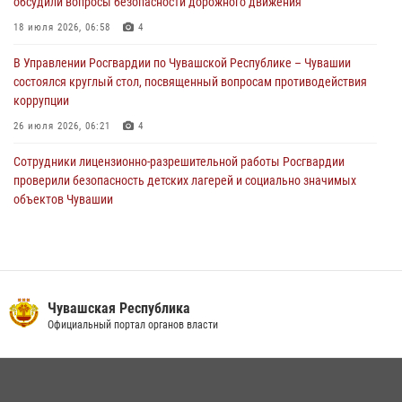
обсудили вопросы безопасности дорожного движения
Сотрудник вневедомственной охраны Росгвардии рассказал
корреспонденту Издательского дома «Хыпар» о службе в ВДВ
18 июля 2026, 06:58
4
31 июля 2026, 07:58
3
В Управлении Росгвардии по Чувашской Республике – Чувашии
состоялся круглый стол, посвященный вопросам противодействия
коррупции
26 июля 2026, 06:21
4
Сотрудники лицензионно-разрешительной работы Росгвардии
проверили безопасность детских лагерей и социально значимых
объектов Чувашии
15 июля 2026, 11:05
2
Росгвардейцы приняли участие в обеспечении общественной
безопасности во время общегородского крестного хода в
Чебоксарах
Чувашская Республика
07 июля 2026, 11:01
5
Официальный портал органов власти
В Чувашии подвели итоги служебной деятельности подразделений
вневедомственной охраны Росгвардии