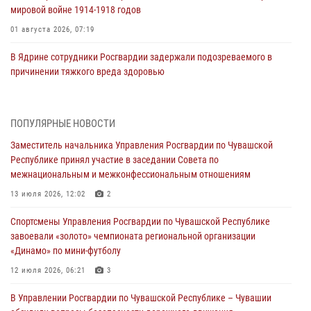
мировой войне 1914-1918 годов
01 августа 2026, 07:19
В Ядрине сотрудники Росгвардии задержали подозреваемого в
причинении тяжкого вреда здоровью
01 августа 2026, 06:12
1 августа – День дежурной службы войск национальной гвардии
ПОПУЛЯРНЫЕ НОВОСТИ
Российской Федерации
Заместитель начальника Управления Росгвардии по Чувашской
01 августа 2026, 05:17
Республике принял участие в заседании Совета по
межнациональным и межконфессиональным отношениям
Директор Росгвардии Герой России генерал армии Виктор Золотов
поздравил специалистов подразделений тыла с профессиональным
13 июля 2026, 12:02
2
праздником
Спортсмены Управления Росгвардии по Чувашской Республике
01 августа 2026, 00:01
завоевали «золото» чемпионата региональной организации
«Динамо» по мини-футболу
В Чебоксарах при участии спецназа Росгвардии изъята крупная
партия немаркированной никотиносодержащей продукции (видео)
12 июля 2026, 06:21
3
31 июля 2026, 10:01
1
В Управлении Росгвардии по Чувашской Республике – Чувашии