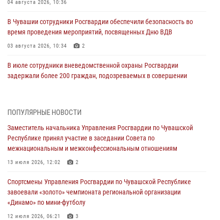
04 августа 2026, 10:36
В Чувашии сотрудники Росгвардии обеспечили безопасность во
время проведения мероприятий, посвященных Дню ВДВ
03 августа 2026, 10:34
2
В июле сотрудники вневедомственной охраны Росгвардии
задержали более 200 граждан, подозреваемых в совершении
правонарушений
03 августа 2026, 08:20
ПОПУЛЯРНЫЕ НОВОСТИ
В Росгвардии вспоминают российских воинов, погибших в Первой
Заместитель начальника Управления Росгвардии по Чувашской
мировой войне 1914-1918 годов
Республике принял участие в заседании Совета по
01 августа 2026, 07:19
межнациональным и межконфессиональным отношениям
В Ядрине сотрудники Росгвардии задержали подозреваемого в
13 июля 2026, 12:02
2
причинении тяжкого вреда здоровью
Спортсмены Управления Росгвардии по Чувашской Республике
01 августа 2026, 06:12
завоевали «золото» чемпионата региональной организации
«Динамо» по мини-футболу
1 августа – День дежурной службы войск национальной гвардии
Российской Федерации
12 июля 2026, 06:21
3