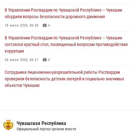
01 августа 2026, 05:17
В Управлении Росгвардии по Чувашской Республике – Чувашии
обсудили вопросы безопасности дорожного движения
Директор Росгвардии Герой России генерал армии Виктор Золотов
поздравил специалистов подразделений тыла с профессиональным
18 июля 2026, 06:58
4
праздником
В Управлении Росгвардии по Чувашской Республике – Чувашии
01 августа 2026, 00:01
состоялся круглый стол, посвященный вопросам противодействия
коррупции
26 июля 2026, 06:21
4
Сотрудники лицензионно-разрешительной работы Росгвардии
проверили безопасность детских лагерей и социально значимых
объектов Чувашии
15 июля 2026, 11:05
2
В Чувашии подвели итоги служебной деятельности подразделений
вневедомственной охраны Росгвардии
14 июля 2026, 13:09
3
Чувашская Республика
Официальный портал органов власти
Взрывотехник ОМОН «Сувар» стал героем очередного выпуска