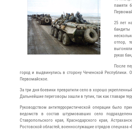
памяти б
Первома
25 лет н
бандиты
нескольк
отпор, 
выгоняли
руках ба
После пе
город и выдвинулись в сторону Чеченской Республики. О
Первомайское.
За три дня боевики превратили село в хорошо укрепленн
Дальнейшие переговоры зашли в тупик, так как главари те
Руководством антитеррористической операции было при
ведомств в состав штурмовавших село подразделен
Ставропольского края, Краснодарского края, Астрахан
Ростовской областей, военнослужащие отрядов спецназа «В