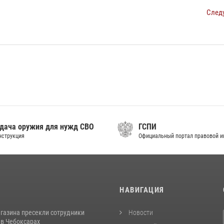
След
дача оружия для нужд СВО
ГСПИ
нструкция
Официальный портал правовой 
И
НАВИГАЦИЯ
агазина пресекли сотрудники
Новости
 в Чебоксарах