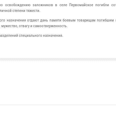
 по освобождению заложников в селе Первомайское погибли со
личной степени тяжести.
ного назначения отдают дань памяти боевым товарищам погибшим 
 мужество, отвагу и самоотверженность.
азделений специального назначения.