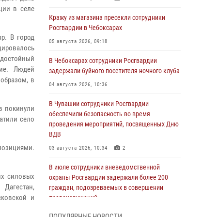
ции в селе
Кражу из магазина пресекли сотрудники
Росгвардии в Чебоксарах
яр. В город
05 августа 2026, 09:18
цировалось
 достойный
В Чебоксарах сотрудники Росгвардии
ние. Людей
задержали буйного посетителя ночного клуба
 образом, в
04 августа 2026, 10:36
В Чувашии сотрудники Росгвардии
в покинули
обеспечили безопасность во время
атили село
проведения мероприятий, посвященных Дню
ВДВ
позициями.
03 августа 2026, 10:34
2
В июле сотрудники вневедомственной
их силовых
охраны Росгвардии задержали более 200
Дагестан,
граждан, подозреваемых в совершении
сковской и
правонарушений
03 августа 2026, 08:20
ПОПУЛЯРНЫЕ НОВОСТИ