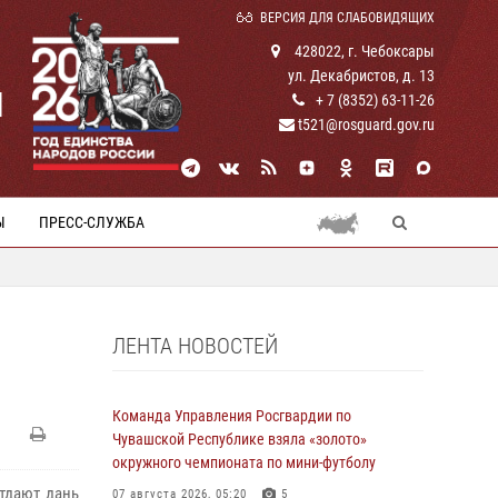
ВЕРСИЯ ДЛЯ СЛАБОВИДЯЩИХ
428022, г. Чебоксары
ул. Декабристов, д. 13
И
+ 7 (8352) 63-11-26
t521@rosguard.gov.ru
Ы
ПРЕСС-СЛУЖБА
ЛЕНТА НОВОСТЕЙ
Команда Управления Росгвардии по
Чувашской Республике взяла «золото»
окружного чемпионата по мини-футболу
тдают дань
07 августа 2026, 05:20
5