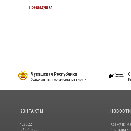
← Предыдущая
Чувашская Республика
С
Официальный портал органов власти
И
КОНТАКТЫ
НОВОСТ
428022
Кражу из м
г. Чебоксары,
Росгвардии