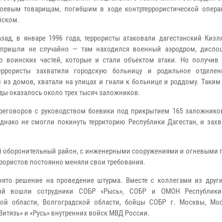
оевым товарищам, погибшим в ходе контртеррористической опера
йском.
азад, в январе 1996 года, террористы атаковали дагестанский Кизл
 пришли не случайно — там находился военный аэродром, дисло
о воинских частей, которые и стали объектом атаки. Но получив
террористы захватили городскую больницу и родильное отделе
 из домов, хватали на улицах и гнали к больнице и роддому. Таким
нды оказалось около трех тысяч заложников.
реговоров с руководством боевики под прикрытием 165 заложнико
днако не смогли покинуть территорию Республики Дагестан, и захв
ый оборонительный район, с инженерными сооружениями и огневыми 
ррористов постоянно меняли свои требования.
нято решение на проведение штурма. Вместе с коллегами из друг
ий вошли сотрудники СОБР «Рысь», СОБР и ОМОН Республики 
ской области, Волгоградской области, бойцы СОБР г. Москвы, Мо
итязь» и «Русь» внутренних войск МВД России.