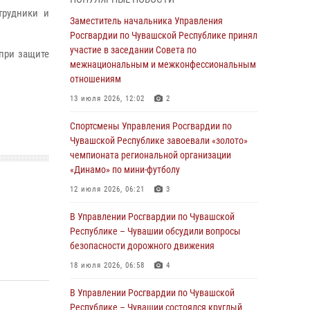
трудники и
В Росгвардии вспоминают российских
Заместитель начальника Управления
воинов, погибших в Первой мировой войне
Росгвардии по Чувашской Республике принял
1914-1918 годов
участие в заседании Совета по
при защите
межнациональным и межконфессиональным
01 августа 2026, 07:19
отношениям
В Ядрине сотрудники Росгвардии задержали
13 июля 2026, 12:02
2
подозреваемого в причинении тяжкого вреда
здоровью
Спортсмены Управления Росгвардии по
Чувашской Республике завоевали «золото»
01 августа 2026, 06:12
чемпионата региональной организации
«Динамо» по мини-футболу
1 августа – День дежурной службы войск
национальной гвардии Российской
12 июля 2026, 06:21
3
Федерации
В Управлении Росгвардии по Чувашской
01 августа 2026, 05:17
Республике – Чувашии обсудили вопросы
безопасности дорожного движения
Директор Росгвардии Герой России генерал
армии Виктор Золотов поздравил
18 июля 2026, 06:58
4
специалистов подразделений тыла с
профессиональным праздником
В Управлении Росгвардии по Чувашской
Республике – Чувашии состоялся круглый