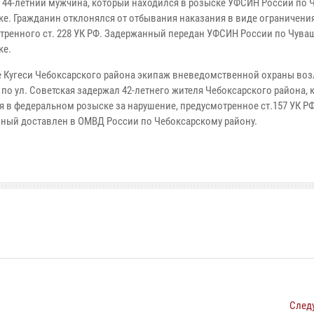
 44-летний мужчина, который находился в розыске УФСИН России по
ке. Гражданин отклонялся от отбывания наказания в виде ограничени
тренного ст. 228 УК РФ. Задержанный передан УФСИН России по Чува
ке.
е Кугеси Чебоксарского района экипаж вневедомственной охраны воз
 по ул. Советская задержал 42-летнего жителя Чебоксарского района,
я в федеральном розыске за нарушение, предусмотренное ст.157 УК РФ
ный доставлен в ОМВД России по Чебоксарскому району.
След