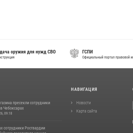
дача оружия для нужд СВО
ГСПИ
нструкция
Официальный портал правовой 
И
НАВИГАЦИЯ
агазина пресекли сотрудники
Новости
 в Чебоксарах
Карта сайта
26, 09:18
ах сотрудники Росгвардии