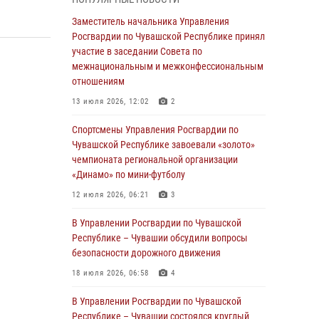
В Ядрине сотрудники Росгвардии задержали
Заместитель начальника Управления
подозреваемого в причинении тяжкого вреда
Росгвардии по Чувашской Республике принял
здоровью
участие в заседании Совета по
межнациональным и межконфессиональным
01 августа 2026, 06:12
отношениям
1 августа – День дежурной службы войск
13 июля 2026, 12:02
2
национальной гвардии Российской
Федерации
Спортсмены Управления Росгвардии по
Чувашской Республике завоевали «золото»
01 августа 2026, 05:17
чемпионата региональной организации
«Динамо» по мини-футболу
Директор Росгвардии Герой России генерал
армии Виктор Золотов поздравил
12 июля 2026, 06:21
3
специалистов подразделений тыла с
профессиональным праздником
В Управлении Росгвардии по Чувашской
Республике – Чувашии обсудили вопросы
01 августа 2026, 00:01
безопасности дорожного движения
В Чебоксарах при участии спецназа
18 июля 2026, 06:58
4
Росгвардии изъята крупная партия
немаркированной никотиносодержащей
В Управлении Росгвардии по Чувашской
продукции (видео)
Республике – Чувашии состоялся круглый