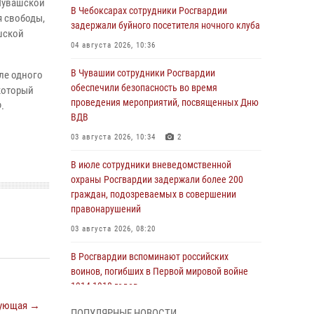
 Чувашской
В Чебоксарах сотрудники Росгвардии
я свободы,
задержали буйного посетителя ночного клуба
шской
04 августа 2026, 10:36
В Чувашии сотрудники Росгвардии
ле одного
обеспечили безопасность во время
 который
проведения мероприятий, посвященных Дню
.
ВДВ
03 августа 2026, 10:34
2
В июле сотрудники вневедомственной
охраны Росгвардии задержали более 200
граждан, подозреваемых в совершении
правонарушений
03 августа 2026, 08:20
В Росгвардии вспоминают российских
воинов, погибших в Первой мировой войне
1914-1918 годов
ующая →
01 августа 2026, 07:19
ПОПУЛЯРНЫЕ НОВОСТИ