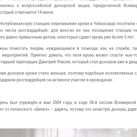
инились к всероссийской донорской акции, приуроченной Всем
который отмечается 14 июня.
Республиканскую станцию переливания крови в Чебоксарах посетили
з числа росгвардейцев: для многих из них посещение станции п
ало давно привычным делом, некоторые сдают кровь уже более 5 лет.
жны помогать людям, нуждающимся в помощи, как на службе, та
 мероприятий. Приятно думать, что твоя кровь может спасти чью-т
старший прапорщик Дмитрий Убасев, который стал донором уже в два
ремя доноров крови стало меньше, поэтому подобные коллективные 
дарили росгвардейцев за активное участие в кроводачах.
ень был учреждён в мае 2004 года, в ходе 58-й сессии Всемирной
 от латинского «danare» – дарить, потому что зачастую доноры даря