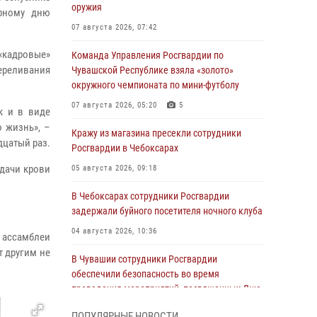
оружия
ирному дню
07 августа 2026, 07:42
 «кадровые»
Команда Управления Росгвардии по
ереливания
Чувашской Республике взяла «золото»
окружного чемпионата по мини-футболу
07 августа 2026, 05:20
5
к и в виде
о жизнь», –
Кражу из магазина пресекли сотрудники
дцатый раз.
Росгвардии в Чебоксарах
сдачи крови
05 августа 2026, 09:18
В Чебоксарах сотрудники Росгвардии
задержали буйного посетителя ночного клуба
04 августа 2026, 10:36
 ассамблеи
т другим не
В Чувашии сотрудники Росгвардии
обеспечили безопасность во время
проведения мероприятий, посвященных Дню
ВДВ
ПОПУЛЯРНЫЕ НОВОСТИ