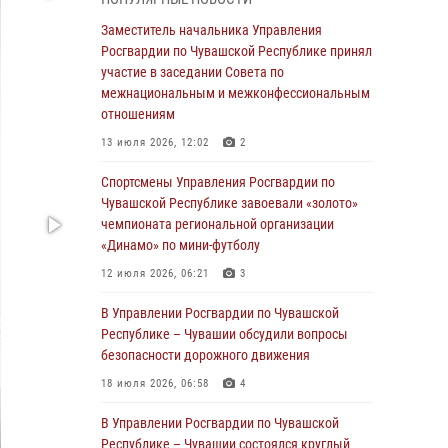
03 августа 2026, 10:34
2
Заместитель начальника Управления
В июле сотрудники вневедомственной
Росгвардии по Чувашской Республике принял
охраны Росгвардии задержали более 200
участие в заседании Совета по
граждан, подозреваемых в совершении
межнациональным и межконфессиональным
правонарушений
отношениям
03 августа 2026, 08:20
13 июля 2026, 12:02
2
В Росгвардии вспоминают российских
Спортсмены Управления Росгвардии по
воинов, погибших в Первой мировой войне
Чувашской Республике завоевали «золото»
1914-1918 годов
чемпионата региональной организации
«Динамо» по мини-футболу
01 августа 2026, 07:19
12 июля 2026, 06:21
3
В Ядрине сотрудники Росгвардии задержали
подозреваемого в причинении тяжкого вреда
В Управлении Росгвардии по Чувашской
здоровью
Республике – Чувашии обсудили вопросы
безопасности дорожного движения
01 августа 2026, 06:12
18 июля 2026, 06:58
4
1 августа – День дежурной службы войск
национальной гвардии Российской
В Управлении Росгвардии по Чувашской
Федерации
Республике – Чувашии состоялся круглый