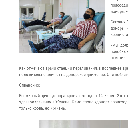
присоед
донора, 
Сегодня 
доноры и
крови ст
«Мы дол
подобных
отметил 
Как отмечают врачи станции переливания, в последнее в
положительно влияют на донорское движение. Они поблаго
Справочно:
Всемирный день донора крови ежегодно 14 июня. Этот д
здравоохранения в Женеве. Само слово «донор» происходит
только кровь, но и жизнь.