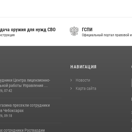
дача оружия для нужд СВО
ГСПИ
нструкция
Официальный портал правовой 
И
НАВИГАЦИЯ
рудники Центра лицензионно-
Новости
ьной работы Управления ...
Карта сайта
26, 07:42
агазина пресекли сотрудники
 в Чебоксарах
26, 09:18
ах сотрудники Росгвардии