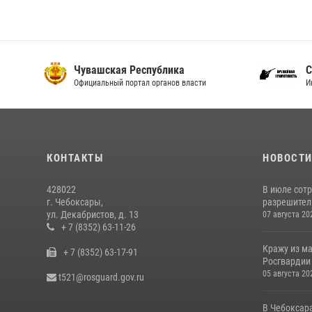
Чувашская Республика
С
Официальный портал органов власти
И
КОНТАКТЫ
НОВОСТ
428022
В июле сот
г. Чебоксары,
разрешител
ул. Декабристов, д. 13
07 августа 20
+ 7 (8352) 63-11-26
Кражу из м
+ 7 (8352) 63-17-91
Росгвардии
05 августа 20
t521@rosguard.gov.ru
В Чебоксар