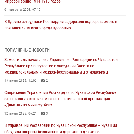
мировой войне 1914-1918 годов
01 августа 2026, 07:19
В Ядрине сотрудники Росгвардии задержали подозреваемого в
причинении тяжкого вреда здоровью
01 августа 2026, 06:12
1 августа – День дежурной службы войск национальной гвардии
ПОПУЛЯРНЫЕ НОВОСТИ
Российской Федерации
Заместитель начальника Управления Росгвардии по Чувашской
01 августа 2026, 05:17
Республике принял участие в заседании Совета по
межнациональным и межконфессиональным отношениям
Директор Росгвардии Герой России генерал армии Виктор Золотов
поздравил специалистов подразделений тыла с профессиональным
13 июля 2026, 12:02
2
праздником
Спортсмены Управления Росгвардии по Чувашской Республике
01 августа 2026, 00:01
завоевали «золото» чемпионата региональной организации
«Динамо» по мини-футболу
В Чебоксарах при участии спецназа Росгвардии изъята крупная
партия немаркированной никотиносодержащей продукции (видео)
12 июля 2026, 06:21
3
31 июля 2026, 10:01
1
В Управлении Росгвардии по Чувашской Республике – Чувашии
обсудили вопросы безопасности дорожного движения