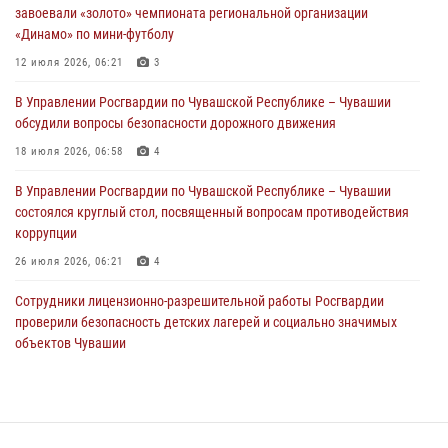
01 августа 2026, 06:12
завоевали «золото» чемпионата региональной организации
«Динамо» по мини-футболу
1 августа – День дежурной службы войск национальной гвардии
Российской Федерации
12 июля 2026, 06:21
3
01 августа 2026, 05:17
В Управлении Росгвардии по Чувашской Республике – Чувашии
обсудили вопросы безопасности дорожного движения
Директор Росгвардии Герой России генерал армии Виктор Золотов
поздравил специалистов подразделений тыла с профессиональным
18 июля 2026, 06:58
4
праздником
В Управлении Росгвардии по Чувашской Республике – Чувашии
01 августа 2026, 00:01
состоялся круглый стол, посвященный вопросам противодействия
коррупции
26 июля 2026, 06:21
4
Сотрудники лицензионно-разрешительной работы Росгвардии
проверили безопасность детских лагерей и социально значимых
объектов Чувашии
15 июля 2026, 11:05
2
В Чувашии подвели итоги служебной деятельности подразделений
вневедомственной охраны Росгвардии