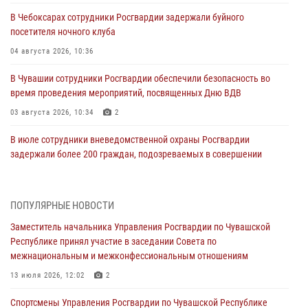
В Чебоксарах сотрудники Росгвардии задержали буйного
посетителя ночного клуба
04 августа 2026, 10:36
В Чувашии сотрудники Росгвардии обеспечили безопасность во
время проведения мероприятий, посвященных Дню ВДВ
03 августа 2026, 10:34
2
В июле сотрудники вневедомственной охраны Росгвардии
задержали более 200 граждан, подозреваемых в совершении
правонарушений
03 августа 2026, 08:20
ПОПУЛЯРНЫЕ НОВОСТИ
В Росгвардии вспоминают российских воинов, погибших в Первой
Заместитель начальника Управления Росгвардии по Чувашской
мировой войне 1914-1918 годов
Республике принял участие в заседании Совета по
01 августа 2026, 07:19
межнациональным и межконфессиональным отношениям
В Ядрине сотрудники Росгвардии задержали подозреваемого в
13 июля 2026, 12:02
2
причинении тяжкого вреда здоровью
Спортсмены Управления Росгвардии по Чувашской Республике