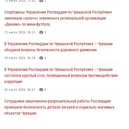
В Ядрине сотрудники Росгвардии задержали подозреваемого в
13 июля 2026, 12:02
2
причинении тяжкого вреда здоровью
Спортсмены Управления Росгвардии по Чувашской Республике
01 августа 2026, 06:12
завоевали «золото» чемпионата региональной организации
«Динамо» по мини-футболу
1 августа – День дежурной службы войск национальной гвардии
Российской Федерации
12 июля 2026, 06:21
3
01 августа 2026, 05:17
В Управлении Росгвардии по Чувашской Республике – Чувашии
обсудили вопросы безопасности дорожного движения
Директор Росгвардии Герой России генерал армии Виктор Золотов
поздравил специалистов подразделений тыла с профессиональным
18 июля 2026, 06:58
4
праздником
В Управлении Росгвардии по Чувашской Республике – Чувашии
01 августа 2026, 00:01
состоялся круглый стол, посвященный вопросам противодействия
коррупции
26 июля 2026, 06:21
4
Сотрудники лицензионно-разрешительной работы Росгвардии
проверили безопасность детских лагерей и социально значимых
объектов Чувашии
15 июля 2026, 11:05
2