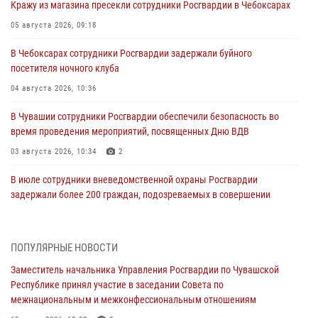
Кражу из магазина пресекли сотрудники Росгвардии в Чебоксарах
05 августа 2026, 09:18
В Чебоксарах сотрудники Росгвардии задержали буйного
посетителя ночного клуба
04 августа 2026, 10:36
В Чувашии сотрудники Росгвардии обеспечили безопасность во
время проведения мероприятий, посвященных Дню ВДВ
03 августа 2026, 10:34
2
В июле сотрудники вневедомственной охраны Росгвардии
задержали более 200 граждан, подозреваемых в совершении
правонарушений
03 августа 2026, 08:20
ПОПУЛЯРНЫЕ НОВОСТИ
В Росгвардии вспоминают российских воинов, погибших в Первой
Заместитель начальника Управления Росгвардии по Чувашской
мировой войне 1914-1918 годов
Республике принял участие в заседании Совета по
01 августа 2026, 07:19
межнациональным и межконфессиональным отношениям