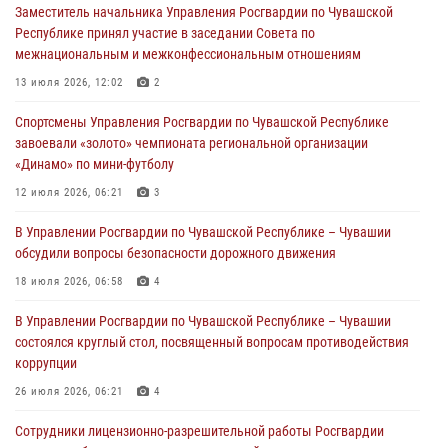
Заместитель начальника Управления Росгвардии по Чувашской
мировой войне 1914-1918 годов
Республике принял участие в заседании Совета по
01 августа 2026, 07:19
межнациональным и межконфессиональным отношениям
В Ядрине сотрудники Росгвардии задержали подозреваемого в
13 июля 2026, 12:02
2
причинении тяжкого вреда здоровью
Спортсмены Управления Росгвардии по Чувашской Республике
01 августа 2026, 06:12
завоевали «золото» чемпионата региональной организации
«Динамо» по мини-футболу
1 августа – День дежурной службы войск национальной гвардии
Российской Федерации
12 июля 2026, 06:21
3
01 августа 2026, 05:17
В Управлении Росгвардии по Чувашской Республике – Чувашии
обсудили вопросы безопасности дорожного движения
Директор Росгвардии Герой России генерал армии Виктор Золотов
поздравил специалистов подразделений тыла с профессиональным
18 июля 2026, 06:58
4
праздником
В Управлении Росгвардии по Чувашской Республике – Чувашии
01 августа 2026, 00:01
состоялся круглый стол, посвященный вопросам противодействия
коррупции
26 июля 2026, 06:21
4
Сотрудники лицензионно-разрешительной работы Росгвардии