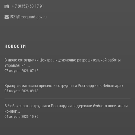
+ 7 (8352) 63-17-91
При поддержке спецназа Росгвардии в Чувашии изъята крупная
партия наркотиков (видео)
t521@rosguard.gov.ru
08 июля 2026, 14:22
1
НОВОСТИ
В июле сотрудники Центра лицензионно-разрешительной работы
Управления ...
07 августа 2026, 07:42
Кражу из магазина пресекли сотрудники Росгвардии в Чебоксарах
05 августа 2026, 09:18
В Чебоксарах сотрудники Росгвардии задержали буйного посетителя
ночног...
04 августа 2026, 10:36