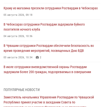
Кражу из магазина пресекли сотрудники Росгвардии в Чебоксарах
05 августа 2026, 09:18
В Чебоксарах сотрудники Росгвардии задержали буйного
посетителя ночного клуба
04 августа 2026, 10:36
В Чувашии сотрудники Росгвардии обеспечили безопасность во
время проведения мероприятий, посвященных Дню ВДВ
03 августа 2026, 10:34
2
В июле сотрудники вневедомственной охраны Росгвардии
задержали более 200 граждан, подозреваемых в совершении
правонарушений
03 августа 2026, 08:20
ПОПУЛЯРНЫЕ НОВОСТИ
В Росгвардии вспоминают российских воинов, погибших в Первой
Заместитель начальника Управления Росгвардии по Чувашской
мировой войне 1914-1918 годов
Республике принял участие в заседании Совета по
01 августа 2026, 07:19