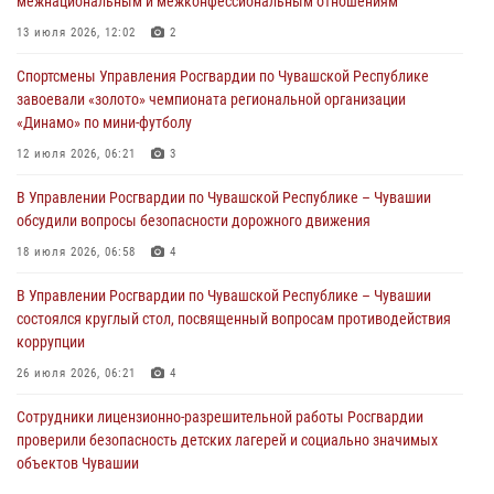
межнациональным и межконфессиональным отношениям
В Ядрине сотрудники Росгвардии задержали подозреваемого в
13 июля 2026, 12:02
2
причинении тяжкого вреда здоровью
Спортсмены Управления Росгвардии по Чувашской Республике
01 августа 2026, 06:12
завоевали «золото» чемпионата региональной организации
«Динамо» по мини-футболу
1 августа – День дежурной службы войск национальной гвардии
Российской Федерации
12 июля 2026, 06:21
3
01 августа 2026, 05:17
В Управлении Росгвардии по Чувашской Республике – Чувашии
обсудили вопросы безопасности дорожного движения
Директор Росгвардии Герой России генерал армии Виктор Золотов
поздравил специалистов подразделений тыла с профессиональным
18 июля 2026, 06:58
4
праздником
В Управлении Росгвардии по Чувашской Республике – Чувашии
01 августа 2026, 00:01
состоялся круглый стол, посвященный вопросам противодействия
коррупции
26 июля 2026, 06:21
4
Сотрудники лицензионно-разрешительной работы Росгвардии
проверили безопасность детских лагерей и социально значимых
объектов Чувашии