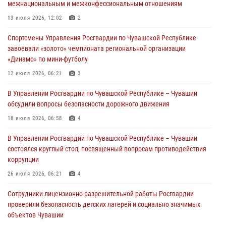
межнациональным и межконфессиональным отношениям
Директор Росгвардии Герой России генерал армии Виктор Золотов
поздравил специалистов подразделений тыла с профессиональным
13 июля 2026, 12:02
2
праздником
Спортсмены Управления Росгвардии по Чувашской Республике
01 августа 2026, 00:01
завоевали «золото» чемпионата региональной организации
«Динамо» по мини-футболу
В Чебоксарах при участии спецназа Росгвардии изъята крупная
партия немаркированной никотиносодержащей продукции (видео)
12 июля 2026, 06:21
3
31 июля 2026, 10:01
1
В Управлении Росгвардии по Чувашской Республике – Чувашии
обсудили вопросы безопасности дорожного движения
Сотрудник вневедомственной охраны Росгвардии рассказал
корреспонденту Издательского дома «Хыпар» о службе в ВДВ
18 июля 2026, 06:58
4
31 июля 2026, 07:58
3
В Управлении Росгвардии по Чувашской Республике – Чувашии
состоялся круглый стол, посвященный вопросам противодействия
коррупции
26 июля 2026, 06:21
4
Сотрудники лицензионно-разрешительной работы Росгвардии
проверили безопасность детских лагерей и социально значимых
объектов Чувашии