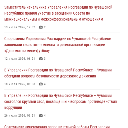
07 августа 2026, 05:20
5
Заместитель начальника Управления Росгвардии по Чувашской
Республике принял участие в заседании Совета по
Кражу из магазина пресекли сотрудники Росгвардии в Чебоксарах
межнациональным и межконфессиональным отношениям
05 августа 2026, 09:18
13 июля 2026, 12:02
2
В Чебоксарах сотрудники Росгвардии задержали буйного
Спортсмены Управления Росгвардии по Чувашской Республике
посетителя ночного клуба
завоевали «золото» чемпионата региональной организации
04 августа 2026, 10:36
«Динамо» по мини-футболу
В Чувашии сотрудники Росгвардии обеспечили безопасность во
12 июля 2026, 06:21
3
время проведения мероприятий, посвященных Дню ВДВ
В Управлении Росгвардии по Чувашской Республике – Чувашии
03 августа 2026, 10:34
2
обсудили вопросы безопасности дорожного движения
В июле сотрудники вневедомственной охраны Росгвардии
18 июля 2026, 06:58
4
задержали более 200 граждан, подозреваемых в совершении
В Управлении Росгвардии по Чувашской Республике – Чувашии
правонарушений
состоялся круглый стол, посвященный вопросам противодействия
03 августа 2026, 08:20
коррупции
26 июля 2026, 06:21
4
Сотрудники лицензионно-разрешительной работы Росгвардии