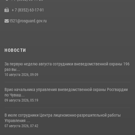
+ 7 (8352) 63-17-91
Офицер СОБР «Искра» завоевал серебряную медаль на чемпионате
войск национальной гвардии РФ по боксу «10 лет Росгвардии»
t521@rosguard.gov.ru
15 июля 2026, 08:57
4
НОВОСТИ
За первую неделю августа сотрудники вневедомственной охраны 196
раз вы...
10 августа 2026, 09:09
Врио начальника управления вневедомственной охраны Росгвардии
по Чуваш...
09 августа 2026, 05:19
В июле сотрудники Центра лицензионно-разрешительной работы
Управления ...
07 августа 2026, 07:42