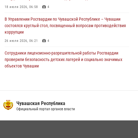
Сотрудник вневедомственной охраны Росгвардии рассказал
корреспонденту Издательского дома «Хыпар» о службе в ВДВ
18 июля 2026, 06:58
4
31 июля 2026, 07:58
3
В Управлении Росгвардии по Чувашской Республике – Чувашии
состоялся круглый стол, посвященный вопросам противодействия
коррупции
26 июля 2026, 06:21
4
Сотрудники лицензионно-разрешительной работы Росгвардии
проверили безопасность детских лагерей и социально значимых
объектов Чувашии
15 июля 2026, 11:05
2
Росгвардейцы приняли участие в обеспечении общественной
безопасности во время общегородского крестного хода в
Чебоксарах
Чувашская Республика
07 июля 2026, 11:01
5
Официальный портал органов власти
В Чувашии подвели итоги служебной деятельности подразделений
вневедомственной охраны Росгвардии
14 июля 2026, 13:09
3