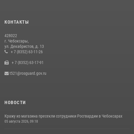
Взрывотехник ОМОН «Сувар» стал героем очередного выпуска
программы «Время СВОих» на Национальном телевидении Чувашии
КОНТАКТЫ
21 июля 2026, 09:15
4
428022
В преддверии Дня святого князя Владимира в Управлении
г. Чебоксары,
Росгвардии по Чувашской Республике – Чувашии состоялась
ул. Декабристов, д. 13
встреча с священнослужителем
+ 7 (8352) 63-11-26
27 июля 2026, 05:05
3
+ 7 (8352) 63-17-91
В преддверии сезона охоты Управление Росгвардии по Чувашской
t521@rosguard.gov.ru
Республике напоминает о правилах обращения с оружием
16 июля 2026, 12:46
НОВОСТИ
Кражу из магазина пресекли сотрудники Росгвардии в Чебоксарах
05 августа 2026, 09:18