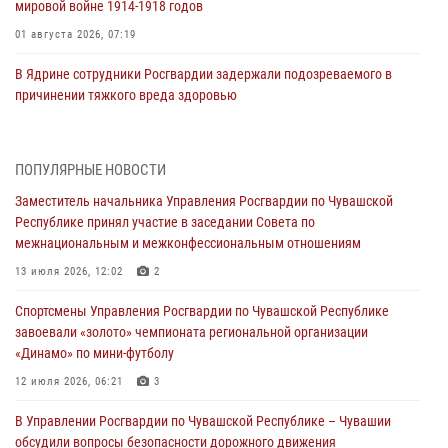
мировой войне 1914-1918 годов
01 августа 2026, 07:19
В Ядрине сотрудники Росгвардии задержали подозреваемого в
причинении тяжкого вреда здоровью
01 августа 2026, 06:12
1 августа – День дежурной службы войск национальной гвардии
ПОПУЛЯРНЫЕ НОВОСТИ
Российской Федерации
Заместитель начальника Управления Росгвардии по Чувашской
01 августа 2026, 05:17
Республике принял участие в заседании Совета по
межнациональным и межконфессиональным отношениям
Директор Росгвардии Герой России генерал армии Виктор Золотов
поздравил специалистов подразделений тыла с профессиональным
13 июля 2026, 12:02
2
праздником
Спортсмены Управления Росгвардии по Чувашской Республике
01 августа 2026, 00:01
завоевали «золото» чемпионата региональной организации
«Динамо» по мини-футболу
В Чебоксарах при участии спецназа Росгвардии изъята крупная
партия немаркированной никотиносодержащей продукции (видео)
12 июля 2026, 06:21
3
31 июля 2026, 10:01
1
В Управлении Росгвардии по Чувашской Республике – Чувашии
обсудили вопросы безопасности дорожного движения