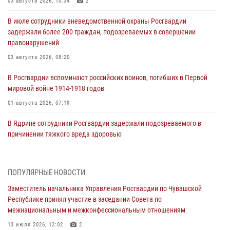
03 августа 2026, 10:34
2
В июле сотрудники вневедомственной охраны Росгвардии
задержали более 200 граждан, подозреваемых в совершении
правонарушений
03 августа 2026, 08:20
В Росгвардии вспоминают российских воинов, погибших в Первой
мировой войне 1914-1918 годов
01 августа 2026, 07:19
В Ядрине сотрудники Росгвардии задержали подозреваемого в
причинении тяжкого вреда здоровью
01 августа 2026, 06:12
1 августа – День дежурной службы войск национальной гвардии
ПОПУЛЯРНЫЕ НОВОСТИ
Российской Федерации
Заместитель начальника Управления Росгвардии по Чувашской
01 августа 2026, 05:17
Республике принял участие в заседании Совета по
межнациональным и межконфессиональным отношениям
Директор Росгвардии Герой России генерал армии Виктор Золотов
поздравил специалистов подразделений тыла с профессиональным
13 июля 2026, 12:02
2