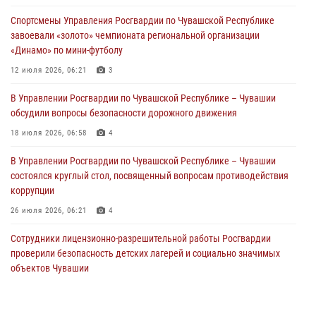
праздником
Спортсмены Управления Росгвардии по Чувашской Республике
01 августа 2026, 00:01
завоевали «золото» чемпионата региональной организации
«Динамо» по мини-футболу
В Чебоксарах при участии спецназа Росгвардии изъята крупная
партия немаркированной никотиносодержащей продукции (видео)
12 июля 2026, 06:21
3
31 июля 2026, 10:01
1
В Управлении Росгвардии по Чувашской Республике – Чувашии
обсудили вопросы безопасности дорожного движения
Сотрудник вневедомственной охраны Росгвардии рассказал
корреспонденту Издательского дома «Хыпар» о службе в ВДВ
18 июля 2026, 06:58
4
31 июля 2026, 07:58
3
В Управлении Росгвардии по Чувашской Республике – Чувашии
состоялся круглый стол, посвященный вопросам противодействия
коррупции
26 июля 2026, 06:21
4
Сотрудники лицензионно-разрешительной работы Росгвардии
проверили безопасность детских лагерей и социально значимых
объектов Чувашии
15 июля 2026, 11:05
2