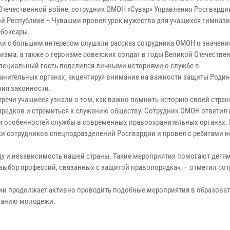
Отечественной войне, сотрудник ОМОН «Сувар» Управления Росгварди
й Республике – Чувашии провел урок мужества для учащихся гимнази
ебоксары.
и с большим интересом слушали рассказ сотрудника ОМОН о значени
изма, а также о героизме советских солдат в годы Великой Отечестве
пециальный гость поделился личными историями о службе в
анительных органах, акцентируя внимание на важности защиты Родин
ия законности.
тречи учащиеся узнали о том, как важно помнить историю своей стран
предков и стремиться к служению обществу. Сотрудник ОМОН ответил 
к и особенностей службы в современных правоохранительных органах.
и сотрудников спецподразделений Росгвардии и провел с ребятами 
ду и независимость нашей страны. Такие мероприятия помогают детя
 выбор профессий, связанных с защитой правопорядка», – отметил со
ии продолжает активно проводить подобные мероприятия в образова
итанию молодежи.