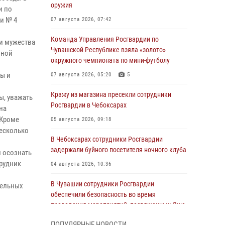
оружия
и по
и № 4
07 августа 2026, 07:42
Команда Управления Росгвардии по
и мужества
Чувашской Республике взяла «золото»
нной
окружного чемпионата по мини-футболу
ы и
07 августа 2026, 05:20
5
Кражу из магазина пресекли сотрудники
ы, уважать
Росгвардии в Чебоксарах
на
 Кроме
05 августа 2026, 09:18
несколько
В Чебоксарах сотрудники Росгвардии
задержали буйного посетителя ночного клуба
м осознать
трудник
04 августа 2026, 10:36
В Чувашии сотрудники Росгвардии
тельных
обеспечили безопасность во время
проведения мероприятий, посвященных Дню
ВДВ
ПОПУЛЯРНЫЕ НОВОСТИ