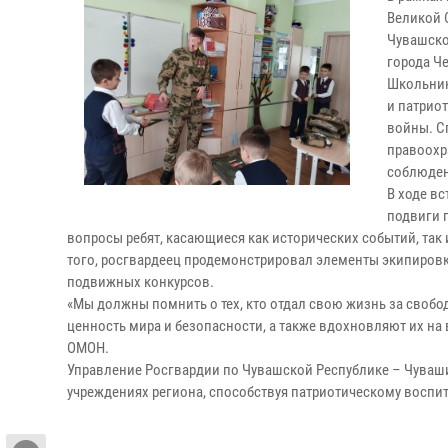
Великой 
Чувашско
города Ч
Школьник
и патриот
войны. С
правоохр
соблюден
В ходе вс
подвиги 
вопросы ребят, касающиеся как исторических событий, та
того, росгвардеец продемонстрировал элементы экипировк
подвижных конкурсов.
«Мы должны помнить о тех, кто отдал свою жизнь за свобо
ценность мира и безопасности, а также вдохновляют их на
ОМОН.
Управление Росгвардии по Чувашской Республике – Чуваш
учреждениях региона, способствуя патриотическому восп