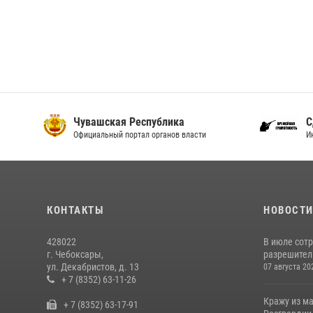
Чувашская Республика
С
Официальный портал органов власти
И
КОНТАКТЫ
НОВОСТ
428022
В июле сот
г. Чебоксары,
разрешител
ул. Декабристов, д. 13
07 августа 20
+ 7 (8352) 63-11-26
Кражу из м
+ 7 (8352) 63-17-91