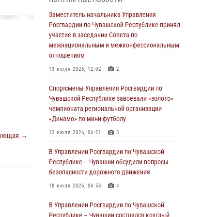
03 августа 2026, 10:34
2
Заместитель начальника Управления
В июле сотрудники вневедомственной
Росгвардии по Чувашской Республике принял
охраны Росгвардии задержали более 200
участие в заседании Совета по
граждан, подозреваемых в совершении
межнациональным и межконфессиональным
правонарушений
отношениям
03 августа 2026, 08:20
13 июля 2026, 12:02
2
В Росгвардии вспоминают российских
Спортсмены Управления Росгвардии по
воинов, погибших в Первой мировой войне
Чувашской Республике завоевали «золото»
1914-1918 годов
чемпионата региональной организации
«Динамо» по мини-футболу
01 августа 2026, 07:19
12 июля 2026, 06:21
3
ующая →
В Ядрине сотрудники Росгвардии задержали
подозреваемого в причинении тяжкого вреда
В Управлении Росгвардии по Чувашской
здоровью
Республике – Чувашии обсудили вопросы
безопасности дорожного движения
01 августа 2026, 06:12
18 июля 2026, 06:58
4
1 августа – День дежурной службы войск
национальной гвардии Российской
В Управлении Росгвардии по Чувашской
Федерации
Республике – Чувашии состоялся круглый