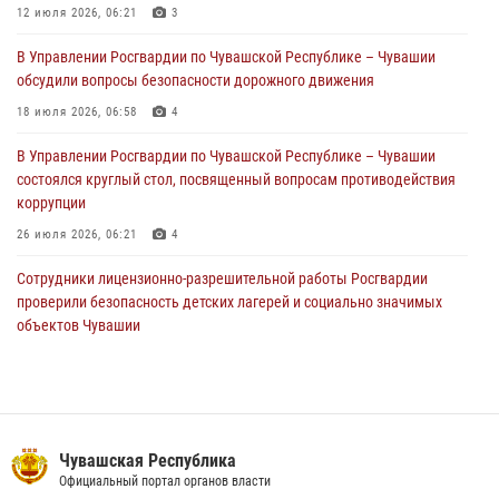
праздником
12 июля 2026, 06:21
3
01 августа 2026, 00:01
В Управлении Росгвардии по Чувашской Республике – Чувашии
обсудили вопросы безопасности дорожного движения
В Чебоксарах при участии спецназа Росгвардии изъята крупная
партия немаркированной никотиносодержащей продукции (видео)
18 июля 2026, 06:58
4
31 июля 2026, 10:01
1
В Управлении Росгвардии по Чувашской Республике – Чувашии
состоялся круглый стол, посвященный вопросам противодействия
коррупции
26 июля 2026, 06:21
4
Сотрудники лицензионно-разрешительной работы Росгвардии
проверили безопасность детских лагерей и социально значимых
объектов Чувашии
15 июля 2026, 11:05
2
Росгвардейцы приняли участие в обеспечении общественной
безопасности во время общегородского крестного хода в
Чебоксарах
Чувашская Республика
07 июля 2026, 11:01
5
Официальный портал органов власти