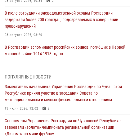
03 августа 2026, 10:34
2
В июле сотрудники вневедомственной охраны Росгвардии
задержали более 200 граждан, подозреваемых в совершении
правонарушений
03 августа 2026, 08:20
В Росгвардии вспоминают российских воинов, погибших в Первой
мировой войне 1914-1918 годов
01 августа 2026, 07:19
В Ядрине сотрудники Росгвардии задержали подозреваемого в
ПОПУЛЯРНЫЕ НОВОСТИ
причинении тяжкого вреда здоровью
Заместитель начальника Управления Росгвардии по Чувашской
01 августа 2026, 06:12
Республике принял участие в заседании Совета по
межнациональным и межконфессиональным отношениям
1 августа – День дежурной службы войск национальной гвардии
Российской Федерации
13 июля 2026, 12:02
2
01 августа 2026, 05:17
Спортсмены Управления Росгвардии по Чувашской Республике
завоевали «золото» чемпионата региональной организации
Директор Росгвардии Герой России генерал армии Виктор Золотов
«Динамо» по мини-футболу
поздравил специалистов подразделений тыла с профессиональным