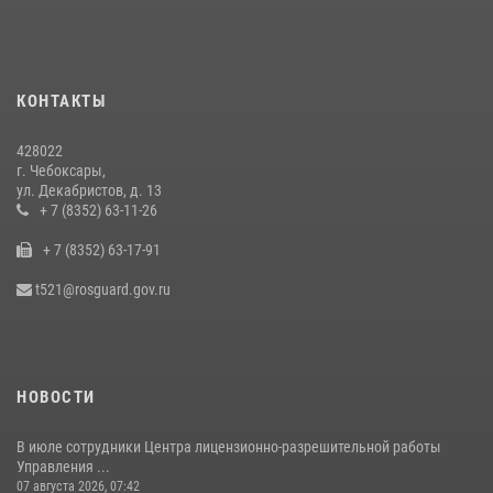
В преддверии Дня святого князя Владимира в Управлении
Росгвардии по Чувашской Республике – Чувашии состоялась
встреча с священнослужителем
КОНТАКТЫ
27 июля 2026, 05:05
3
428022
В преддверии сезона охоты Управление Росгвардии по Чувашской
г. Чебоксары,
Республике напоминает о правилах обращения с оружием
ул. Декабристов, д. 13
16 июля 2026, 12:46
+ 7 (8352) 63-11-26
+ 7 (8352) 63-17-91
Офицер СОБР «Искра» завоевал серебряную медаль на чемпионате
войск национальной гвардии РФ по боксу «10 лет Росгвардии»
t521@rosguard.gov.ru
15 июля 2026, 08:57
4
НОВОСТИ
В июле сотрудники Центра лицензионно-разрешительной работы
Управления ...
07 августа 2026, 07:42