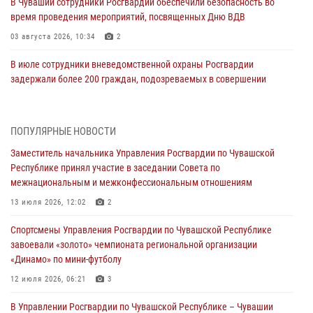
В Чувашии сотрудники Росгвардии обеспечили безопасность во
время проведения мероприятий, посвященных Дню ВДВ
03 августа 2026, 10:34
2
В июле сотрудники вневедомственной охраны Росгвардии
задержали более 200 граждан, подозреваемых в совершении
правонарушений
03 августа 2026, 08:20
ПОПУЛЯРНЫЕ НОВОСТИ
В Росгвардии вспоминают российских воинов, погибших в Первой
Заместитель начальника Управления Росгвардии по Чувашской
мировой войне 1914-1918 годов
Республике принял участие в заседании Совета по
01 августа 2026, 07:19
межнациональным и межконфессиональным отношениям
В Ядрине сотрудники Росгвардии задержали подозреваемого в
13 июля 2026, 12:02
2
причинении тяжкого вреда здоровью
Спортсмены Управления Росгвардии по Чувашской Республике
01 августа 2026, 06:12
завоевали «золото» чемпионата региональной организации
«Динамо» по мини-футболу
1 августа – День дежурной службы войск национальной гвардии
Российской Федерации
12 июля 2026, 06:21
3
01 августа 2026, 05:17
В Управлении Росгвардии по Чувашской Республике – Чувашии