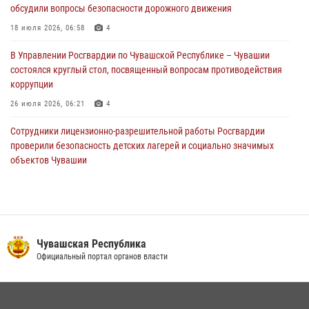
обсудили вопросы безопасности дорожного движения
Директор Росгвардии Герой России генерал армии Виктор Золотов
поздравил специалистов подразделений тыла с профессиональным
18 июля 2026, 06:58
4
праздником
В Управлении Росгвардии по Чувашской Республике – Чувашии
01 августа 2026, 00:01
состоялся круглый стол, посвященный вопросам противодействия
коррупции
26 июля 2026, 06:21
4
Сотрудники лицензионно-разрешительной работы Росгвардии
проверили безопасность детских лагерей и социально значимых
объектов Чувашии
15 июля 2026, 11:05
2
В Чувашии подвели итоги служебной деятельности подразделений
вневедомственной охраны Росгвардии
14 июля 2026, 13:09
3
Чувашская Республика
Официальный портал органов власти
Взрывотехник ОМОН «Сувар» стал героем очередного выпуска
программы «Время СВОих» на Национальном телевидении Чувашии
21 июля 2026, 09:15
4