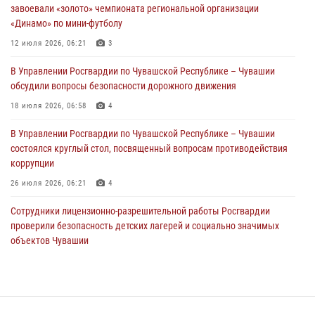
01 августа 2026, 00:01
завоевали «золото» чемпионата региональной организации
«Динамо» по мини-футболу
В Чебоксарах при участии спецназа Росгвардии изъята крупная
партия немаркированной никотиносодержащей продукции (видео)
12 июля 2026, 06:21
3
31 июля 2026, 10:01
1
В Управлении Росгвардии по Чувашской Республике – Чувашии
обсудили вопросы безопасности дорожного движения
Сотрудник вневедомственной охраны Росгвардии рассказал
корреспонденту Издательского дома «Хыпар» о службе в ВДВ
18 июля 2026, 06:58
4
31 июля 2026, 07:58
3
В Управлении Росгвардии по Чувашской Республике – Чувашии
состоялся круглый стол, посвященный вопросам противодействия
коррупции
26 июля 2026, 06:21
4
Сотрудники лицензионно-разрешительной работы Росгвардии
проверили безопасность детских лагерей и социально значимых
объектов Чувашии
15 июля 2026, 11:05
2
Полковник Андрей Спирёв поздравил выпускников Чебоксарского
экономико‑технологического колледжа с завершением обучения