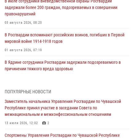
В июле сотрудники вневедомственной охраны Росгвардии
задержали более 200 граждан, подозреваемых в совершении
правонарушений
03 августа 2026, 08:20
В Росгвардии вспоминают российских воинов, погибших в Первой
мировой войне 1914-1918 годов
01 августа 2026, 07:19
В Ядрине сотрудники Росгвардии задержали подозреваемого в
причинении тяжкого вреда здоровью
01 августа 2026, 06:12
1 августа – День дежурной службы войск национальной гвардии
ПОПУЛЯРНЫЕ НОВОСТИ
Российской Федерации
Заместитель начальника Управления Росгвардии по Чувашской
01 августа 2026, 05:17
Республике принял участие в заседании Совета по
межнациональным и межконфессиональным отношениям
Директор Росгвардии Герой России генерал армии Виктор Золотов
поздравил специалистов подразделений тыла с профессиональным
13 июля 2026, 12:02
2
праздником
Спортсмены Управления Росгвардии по Чувашской Республике