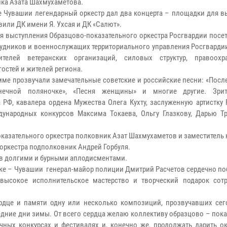
ка Азата Шахмухаметова.
е Чувашии легендарный оркестр дал два концерта – площадки для в
вили ДК имени Я. Ухсая и ДК «Салют».
ня выступления Образцово-показательного оркестра Росгвардии пос
рудников и военнослужащих территориального управления Росгвардии
вителей ветеранских организаций, силовых структур, правоохр
гостей и жителей региона.
мме прозвучали замечательные советские и российские песни: «Посл
нечной поляночке», «Песня женщины» и многие другие. Зрит
 РФ, кавалера ордена Мужества Олега Кухту, заслуженную артистку
дународных конкурсов Максима Токаева, Ольгу Глазкову, Дарью Т
казательного оркестра полковник Азат Шахмухаметов и заместитель
 оркестра подполковник Андрей Горбуля.
ов долгими и бурными аплодисментами.
ке – Чувашии генерал-майор полиции Дмитрий Расчетов сердечно по
 высокое исполнительское мастерство и творческий подарок сот
рдце и памяти одну или несколько композиций, прозвучавших сег
дние дни зимы. От всего сердца желаю коллективу образцово – пок
ичных конкурсах и фестивалях и, конечно же, продолжать дарить 