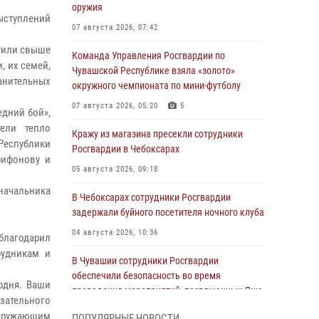
оружия
ыступлений
07 августа 2026, 07:42
етили свыше
Команда Управления Росгвардии по
, их семей,
Чувашской Республике взяла «золото»
анительных
окружного чемпионата по мини-футболу
07 августа 2026, 05:20
5
едний бой»,
ели тепло
Кражу из магазина пресекли сотрудники
 Республики
Росгвардии в Чебоксарах
рифонову и
05 августа 2026, 09:18
 начальника
В Чебоксарах сотрудники Росгвардии
задержали буйного посетителя ночного клуба
04 августа 2026, 10:36
благодарил
рудникам и
В Чувашии сотрудники Росгвардии
обеспечили безопасность во время
одня. Ваши
проведения мероприятий, посвященных Дню
азательного
ВДВ
окружающим
ПОПУЛЯРНЫЕ НОВОСТИ