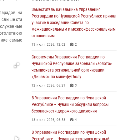
03 августа 2026, 10:34
2
Заместитель начальника Управления
парадов на
В июле сотрудники вневедомственной
Росгвардии по Чувашской Республике принял
т свыше ста
охраны Росгвардии задержали более 200
участие в заседании Совета по
аслуженные
граждан, подозреваемых в совершении
межнациональным и межконфессиональным
ноголетнюю
правонарушений
отношениям
лике самые
03 августа 2026, 08:20
13 июля 2026, 12:02
2
В Росгвардии вспоминают российских
Спортсмены Управления Росгвардии по
воинов, погибших в Первой мировой войне
Чувашской Республике завоевали «золото»
1914-1918 годов
чемпионата региональной организации
«Динамо» по мини-футболу
01 августа 2026, 07:19
12 июля 2026, 06:21
3
В Ядрине сотрудники Росгвардии задержали
подозреваемого в причинении тяжкого вреда
В Управлении Росгвардии по Чувашской
здоровью
Республике – Чувашии обсудили вопросы
безопасности дорожного движения
01 августа 2026, 06:12
18 июля 2026, 06:58
4
1 августа – День дежурной службы войск
национальной гвардии Российской
В Управлении Росгвардии по Чувашской
Федерации
Республике – Чувашии состоялся круглый