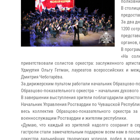
полковни
В столиц
предоста
За два д
1200 сот
предста
органов, 
В програ
«На сол
приветствовали солистов оркестра: заслуженного артиста
Удмуртия Ольгу Гетман, лауреатов всероссийских и меж
Дмитрия Чеботарёва.
За дирижерским пультом работали начальник Образцово-по
Образцово-показательного оркестра – начальник духового
В завершении выступления зрители поблагодарили артист
Начальник Управления Росгвардии по Чувашской Республи
весь коллектив Образцово-показательного оркестра за
военнослужащим Росгвардии и жителям республики.
«Думаю, что каждый из зрителей надолго сохранит в се
гастроли стали замечательным подарком всем нам в после
оркестра дальнейших творческих успехов, побед в разл