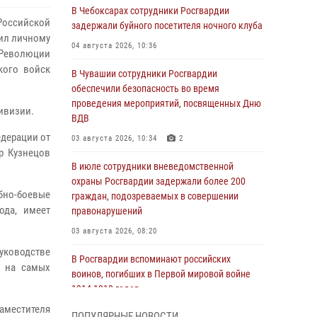
В Чебоксарах сотрудники Росгвардии
оссийской
задержали буйного посетителя ночного клуба
ил личному
04 августа 2026, 10:36
 Революции
кого войск
В Чувашии сотрудники Росгвардии
обеспечили безопасность во время
проведения мероприятий, посвященных Дню
ивизии.
ВДВ
едерации от
03 августа 2026, 10:34
2
р Кузнецов
В июле сотрудники вневедомственной
охраны Росгвардии задержали более 200
ебно-боевые
граждан, подозреваемых в совершении
ода, имеет
правонарушений
03 августа 2026, 08:20
уководстве
В Росгвардии вспоминают российских
у на самых
воинов, погибших в Первой мировой войне
1914-1918 годов
аместителя
01 августа 2026, 07:19
ПОПУЛЯРНЫЕ НОВОСТИ