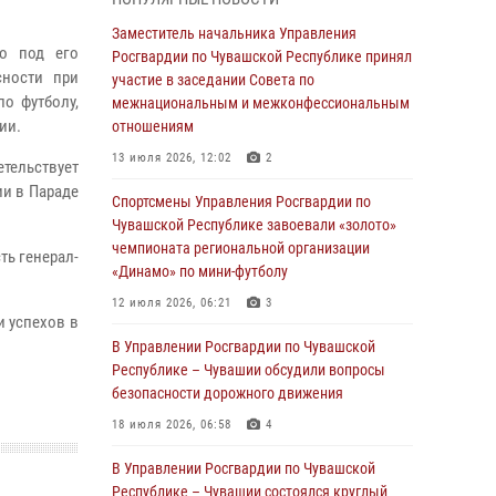
В Ядрине сотрудники Росгвардии задержали
Заместитель начальника Управления
то под его
подозреваемого в причинении тяжкого вреда
Росгвардии по Чувашской Республике принял
сности при
здоровью
участие в заседании Совета по
о футболу,
межнациональным и межконфессиональным
01 августа 2026, 06:12
ии.
отношениям
1 августа – День дежурной службы войск
13 июля 2026, 12:02
2
етельствует
национальной гвардии Российской
ии в Параде
Федерации
Спортсмены Управления Росгвардии по
Чувашской Республике завоевали «золото»
01 августа 2026, 05:17
чемпионата региональной организации
ть генерал-
«Динамо» по мини-футболу
Директор Росгвардии Герой России генерал
армии Виктор Золотов поздравил
12 июля 2026, 06:21
3
и успехов в
специалистов подразделений тыла с
профессиональным праздником
В Управлении Росгвардии по Чувашской
Республике – Чувашии обсудили вопросы
01 августа 2026, 00:01
безопасности дорожного движения
В Чебоксарах при участии спецназа
18 июля 2026, 06:58
4
Росгвардии изъята крупная партия
немаркированной никотиносодержащей
В Управлении Росгвардии по Чувашской
продукции (видео)
Республике – Чувашии состоялся круглый