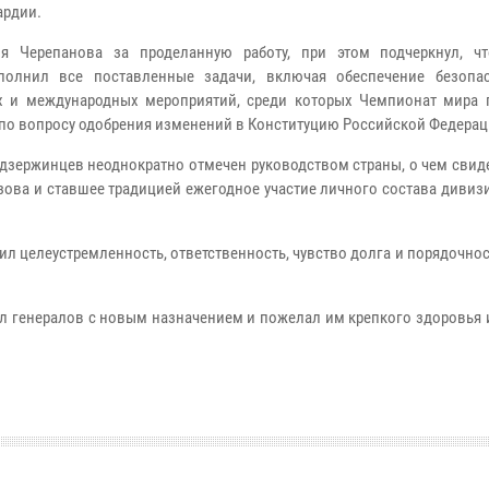
ардии.
ия Черепанова за проделанную работу, при этом подчеркнул, ч
олнил все поставленные задачи, включая обеспечение безопа
 и международных мероприятий, среди которых Чемпионат мира п
по вопросу одобрения изменений в Конституцию Российской Федерац
дзержинцев неоднократно отмечен руководством страны, о чем свид
зова и ставшее традицией ежегодное участие личного состава дивиз
л целеустремленность, ответственность, чувство долга и порядочнос
л генералов с новым назначением и пожелал им крепкого здоровья 