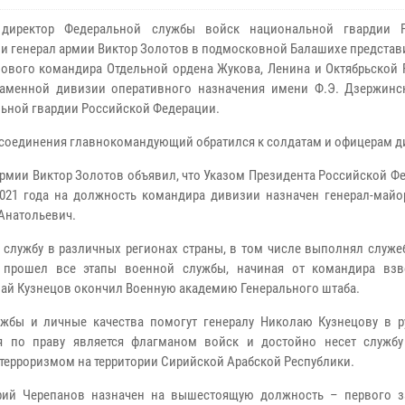
директор Федеральной службы войск национальной гвардии Р
и генерал армии Виктор Золотов в подмосковной Балашихе представ
нового командира Отдельной ордена Жукова, Ленина и Октябрьской
аменной дивизии оперативного назначения имени Ф.Э. Дзержинс
ьной гвардии Российской Федерации.
 соединения главнокомандующий обратился к солдатам и офицерам д
армии Виктор Золотов объявил, что Указом Президента Российской Ф
021 года на должность командира дивизии назначен генерал-майо
Анатольевич.
л службу в различных регионах страны, в том числе выполнял служ
н прошел все этапы военной службы, начиная от командира взв
олай Кузнецов окончил Военную академию Генерального штаба.
жбы и личные качества помогут генералу Николаю Кузнецову в р
я по праву является флагманом войск и достойно несет служб
 терроризмом на территории Сирийской Арабской Республики.
трий Черепанов назначен на вышестоящую должность – первого з