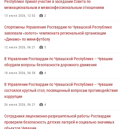
Республике принял участие в заседании Совета по
межнациональным и межконфессиональным отношениям
Директор Росгвардии Герой России генерал армии Виктор Золотов
поздравил специалистов подразделений тыла с профессиональным
13 июля 2026, 12:02
2
праздником
Спортсмены Управления Росгвардии по Чувашской Республике
01 августа 2026, 00:01
завоевали «золото» чемпионата региональной организации
«Динамо» по мини-футболу
В Чебоксарах при участии спецназа Росгвардии изъята крупная
партия немаркированной никотиносодержащей продукции (видео)
12 июля 2026, 06:21
3
31 июля 2026, 10:01
1
В Управлении Росгвардии по Чувашской Республике – Чувашии
обсудили вопросы безопасности дорожного движения
Сотрудник вневедомственной охраны Росгвардии рассказал
корреспонденту Издательского дома «Хыпар» о службе в ВДВ
18 июля 2026, 06:58
4
31 июля 2026, 07:58
3
В Управлении Росгвардии по Чувашской Республике – Чувашии
состоялся круглый стол, посвященный вопросам противодействия
коррупции
26 июля 2026, 06:21
4
Сотрудники лицензионно-разрешительной работы Росгвардии
проверили безопасность детских лагерей и социально значимых
объектов Чувашии