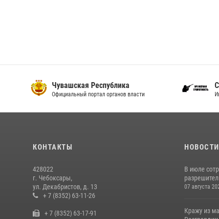
Чувашская Республика
С
Официальный портал органов власти
И
КОНТАКТЫ
НОВОСТ
428022
В июле сот
г. Чебоксары,
разрешител
ул. Декабристов, д. 13
07 августа 20
+ 7 (8352) 63-11-26
Кражу из м
+ 7 (8352) 63-17-91