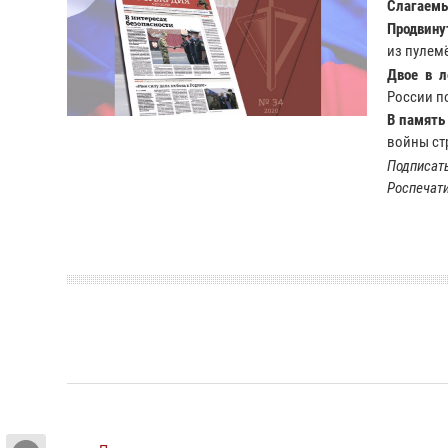
Слагаемы
Продвину
из пулемё
Двое в л
России по
В память
войны ст
Подписать
Роспечат