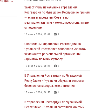
ующая →
03 августа 2026, 10:34
2
Заместитель начальника Управления
В июле сотрудники вневедомственной
Росгвардии по Чувашской Республике принял
охраны Росгвардии задержали более 200
участие в заседании Совета по
граждан, подозреваемых в совершении
межнациональным и межконфессиональным
правонарушений
отношениям
03 августа 2026, 08:20
13 июля 2026, 12:02
2
В Росгвардии вспоминают российских
Спортсмены Управления Росгвардии по
воинов, погибших в Первой мировой войне
Чувашской Республике завоевали «золото»
1914-1918 годов
чемпионата региональной организации
«Динамо» по мини-футболу
01 августа 2026, 07:19
12 июля 2026, 06:21
3
В Ядрине сотрудники Росгвардии задержали
подозреваемого в причинении тяжкого вреда
В Управлении Росгвардии по Чувашской
здоровью
Республике – Чувашии обсудили вопросы
безопасности дорожного движения
01 августа 2026, 06:12
18 июля 2026, 06:58
4
1 августа – День дежурной службы войск
национальной гвардии Российской
В Управлении Росгвардии по Чувашской
Федерации
Республике – Чувашии состоялся круглый