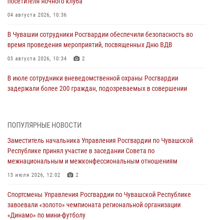
посетителя ночного клуба
04 августа 2026, 10:36
В Чувашии сотрудники Росгвардии обеспечили безопасность во
время проведения мероприятий, посвященных Дню ВДВ
03 августа 2026, 10:34
2
В июле сотрудники вневедомственной охраны Росгвардии
задержали более 200 граждан, подозреваемых в совершении
правонарушений
03 августа 2026, 08:20
ПОПУЛЯРНЫЕ НОВОСТИ
В Росгвардии вспоминают российских воинов, погибших в Первой
Заместитель начальника Управления Росгвардии по Чувашской
мировой войне 1914-1918 годов
Республике принял участие в заседании Совета по
01 августа 2026, 07:19
межнациональным и межконфессиональным отношениям
В Ядрине сотрудники Росгвардии задержали подозреваемого в
13 июля 2026, 12:02
2
причинении тяжкого вреда здоровью
Спортсмены Управления Росгвардии по Чувашской Республике
01 августа 2026, 06:12
завоевали «золото» чемпионата региональной организации
«Динамо» по мини-футболу
1 августа – День дежурной службы войск национальной гвардии