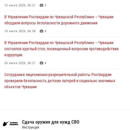
Российской Федерации
12 июля 2026, 06:21
3
01 августа 2026, 05:17
В Управлении Росгвардии по Чувашской Республике – Чувашии
обсудили вопросы безопасности дорожного движения
Директор Росгвардии Герой России генерал армии Виктор Золотов
поздравил специалистов подразделений тыла с профессиональным
18 июля 2026, 06:58
4
праздником
В Управлении Росгвардии по Чувашской Республике – Чувашии
01 августа 2026, 00:01
состоялся круглый стол, посвященный вопросам противодействия
коррупции
26 июля 2026, 06:21
4
Сотрудники лицензионно-разрешительной работы Росгвардии
проверили безопасность детских лагерей и социально значимых
объектов Чувашии
15 июля 2026, 11:05
2
Росгвардейцы приняли участие в обеспечении общественной
безопасности во время общегородского крестного хода в
Чебоксарах
Сдача оружия для нужд СВО
07 июля 2026, 11:01
5
Инструкция