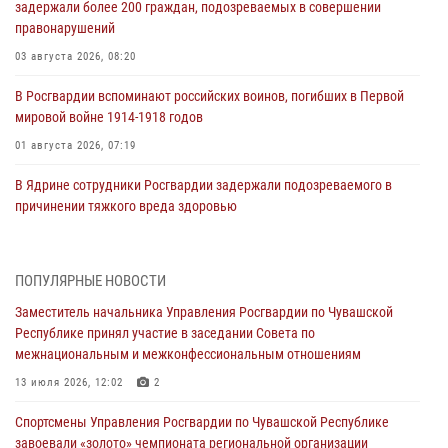
задержали более 200 граждан, подозреваемых в совершении
правонарушений
03 августа 2026, 08:20
В Росгвардии вспоминают российских воинов, погибших в Первой
мировой войне 1914-1918 годов
01 августа 2026, 07:19
В Ядрине сотрудники Росгвардии задержали подозреваемого в
причинении тяжкого вреда здоровью
01 августа 2026, 06:12
1 августа – День дежурной службы войск национальной гвардии
ПОПУЛЯРНЫЕ НОВОСТИ
Российской Федерации
Заместитель начальника Управления Росгвардии по Чувашской
01 августа 2026, 05:17
Республике принял участие в заседании Совета по
межнациональным и межконфессиональным отношениям
Директор Росгвардии Герой России генерал армии Виктор Золотов
поздравил специалистов подразделений тыла с профессиональным
13 июля 2026, 12:02
2
праздником
Спортсмены Управления Росгвардии по Чувашской Республике
01 августа 2026, 00:01
завоевали «золото» чемпионата региональной организации