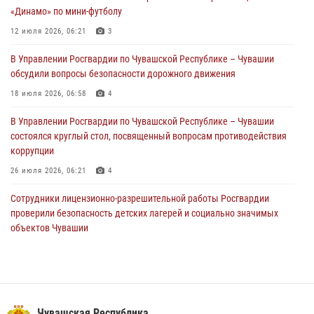
«Динамо» по мини-футболу
В Чебоксарах при участии спецназа Росгвардии изъята крупная
партия немаркированной никотиносодержащей продукции (видео)
12 июля 2026, 06:21
3
31 июля 2026, 10:01
1
В Управлении Росгвардии по Чувашской Республике – Чувашии
обсудили вопросы безопасности дорожного движения
Сотрудник вневедомственной охраны Росгвардии рассказал
корреспонденту Издательского дома «Хыпар» о службе в ВДВ
18 июля 2026, 06:58
4
31 июля 2026, 07:58
3
В Управлении Росгвардии по Чувашской Республике – Чувашии
состоялся круглый стол, посвященный вопросам противодействия
коррупции
26 июля 2026, 06:21
4
Сотрудники лицензионно-разрешительной работы Росгвардии
проверили безопасность детских лагерей и социально значимых
объектов Чувашии
15 июля 2026, 11:05
2
Полковник Андрей Спирёв поздравил выпускников Чебоксарского
экономико‑технологического колледжа с завершением обучения
06 июля 2026, 11:23
3
Чувашская Республика