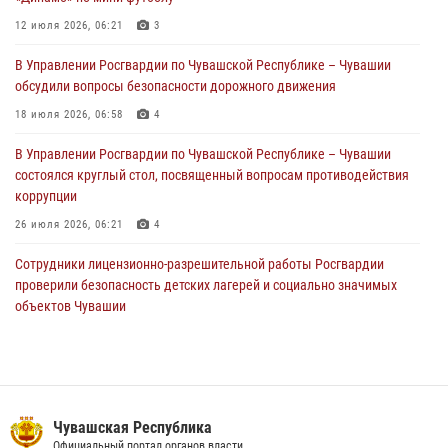
В Чебоксарах при участии спецназа Росгвардии изъята крупная
партия немаркированной никотиносодержащей продукции (видео)
12 июля 2026, 06:21
3
31 июля 2026, 10:01
1
В Управлении Росгвардии по Чувашской Республике – Чувашии
обсудили вопросы безопасности дорожного движения
Сотрудник вневедомственной охраны Росгвардии рассказал
корреспонденту Издательского дома «Хыпар» о службе в ВДВ
18 июля 2026, 06:58
4
31 июля 2026, 07:58
3
В Управлении Росгвардии по Чувашской Республике – Чувашии
состоялся круглый стол, посвященный вопросам противодействия
коррупции
26 июля 2026, 06:21
4
Сотрудники лицензионно-разрешительной работы Росгвардии
проверили безопасность детских лагерей и социально значимых
объектов Чувашии
15 июля 2026, 11:05
2
Росгвардейцы приняли участие в обеспечении общественной
безопасности во время общегородского крестного хода в
Чебоксарах
Чувашская Республика
07 июля 2026, 11:01
5
Официальный портал органов власти