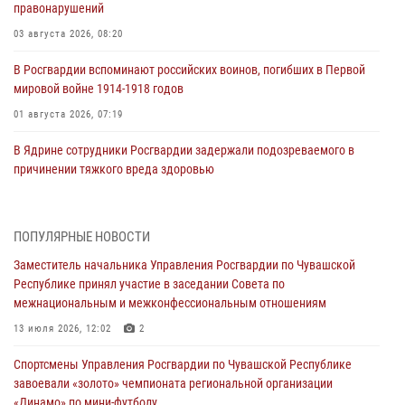
правонарушений
03 августа 2026, 08:20
В Росгвардии вспоминают российских воинов, погибших в Первой
мировой войне 1914-1918 годов
01 августа 2026, 07:19
В Ядрине сотрудники Росгвардии задержали подозреваемого в
причинении тяжкого вреда здоровью
01 августа 2026, 06:12
1 августа – День дежурной службы войск национальной гвардии
ПОПУЛЯРНЫЕ НОВОСТИ
Российской Федерации
Заместитель начальника Управления Росгвардии по Чувашской
01 августа 2026, 05:17
Республике принял участие в заседании Совета по
межнациональным и межконфессиональным отношениям
Директор Росгвардии Герой России генерал армии Виктор Золотов
поздравил специалистов подразделений тыла с профессиональным
13 июля 2026, 12:02
2
праздником
Спортсмены Управления Росгвардии по Чувашской Республике
01 августа 2026, 00:01
завоевали «золото» чемпионата региональной организации
«Динамо» по мини-футболу