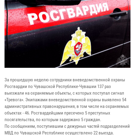
За прошедшую неделю сотрудники вневедомственной охраны
Росгвардии по Чувашской Республике-Чувашии 137 раз
выезжали на охраняемые объекты, с которых поступал сигнал
«Тревога». Экипажами вневедомственной охраны выявлено 54
административных правонарушения, в том числе на охраняемых
объектах - 46. Росгвардейцами пресечено 5 преступных
посягательства, по которым задержано 5 граждан.
По сообщениям, поступившим с дежурных частей подразделений
МВД по Чувашской Республике осуществлено 22 выезда.