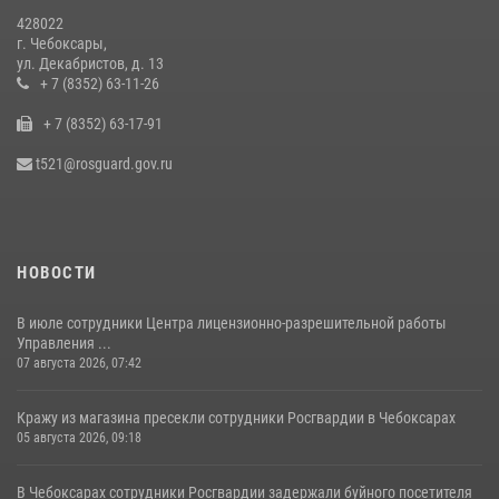
428022
В преддверии сезона охоты Управление Росгвардии по Чувашской
г. Чебоксары,
Республике напоминает о правилах обращения с оружием
ул. Декабристов, д. 13
16 июля 2026, 12:46
+ 7 (8352) 63-11-26
+ 7 (8352) 63-17-91
Офицер СОБР «Искра» завоевал серебряную медаль на чемпионате
войск национальной гвардии РФ по боксу «10 лет Росгвардии»
t521@rosguard.gov.ru
15 июля 2026, 08:57
4
НОВОСТИ
В июле сотрудники Центра лицензионно-разрешительной работы
Управления ...
07 августа 2026, 07:42
Кражу из магазина пресекли сотрудники Росгвардии в Чебоксарах
05 августа 2026, 09:18
В Чебоксарах сотрудники Росгвардии задержали буйного посетителя