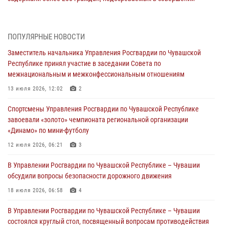
правонарушений
03 августа 2026, 08:20
ПОПУЛЯРНЫЕ НОВОСТИ
В Росгвардии вспоминают российских воинов, погибших в Первой
Заместитель начальника Управления Росгвардии по Чувашской
мировой войне 1914-1918 годов
Республике принял участие в заседании Совета по
01 августа 2026, 07:19
межнациональным и межконфессиональным отношениям
В Ядрине сотрудники Росгвардии задержали подозреваемого в
13 июля 2026, 12:02
2
причинении тяжкого вреда здоровью
Спортсмены Управления Росгвардии по Чувашской Республике
01 августа 2026, 06:12
завоевали «золото» чемпионата региональной организации
«Динамо» по мини-футболу
1 августа – День дежурной службы войск национальной гвардии
Российской Федерации
12 июля 2026, 06:21
3
01 августа 2026, 05:17
В Управлении Росгвардии по Чувашской Республике – Чувашии
обсудили вопросы безопасности дорожного движения
Директор Росгвардии Герой России генерал армии Виктор Золотов
поздравил специалистов подразделений тыла с профессиональным
18 июля 2026, 06:58
4
праздником
В Управлении Росгвардии по Чувашской Республике – Чувашии
01 августа 2026, 00:01
состоялся круглый стол, посвященный вопросам противодействия