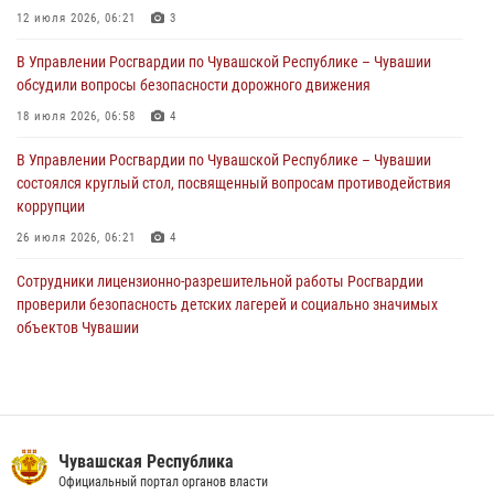
партия немаркированной никотиносодержащей продукции (видео)
12 июля 2026, 06:21
3
31 июля 2026, 10:01
1
В Управлении Росгвардии по Чувашской Республике – Чувашии
обсудили вопросы безопасности дорожного движения
Сотрудник вневедомственной охраны Росгвардии рассказал
корреспонденту Издательского дома «Хыпар» о службе в ВДВ
18 июля 2026, 06:58
4
31 июля 2026, 07:58
3
В Управлении Росгвардии по Чувашской Республике – Чувашии
состоялся круглый стол, посвященный вопросам противодействия
коррупции
26 июля 2026, 06:21
4
Сотрудники лицензионно-разрешительной работы Росгвардии
проверили безопасность детских лагерей и социально значимых
объектов Чувашии
15 июля 2026, 11:05
2
Полковник Андрей Спирёв поздравил выпускников Чебоксарского
экономико‑технологического колледжа с завершением обучения
06 июля 2026, 11:23
3
Чувашская Республика
Официальный портал органов власти