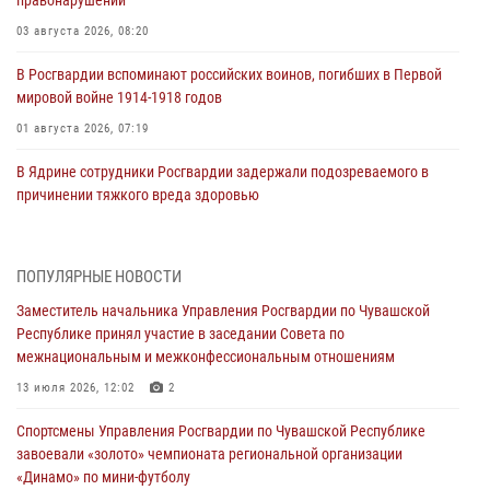
03 августа 2026, 08:20
В Росгвардии вспоминают российских воинов, погибших в Первой
мировой войне 1914-1918 годов
01 августа 2026, 07:19
В Ядрине сотрудники Росгвардии задержали подозреваемого в
причинении тяжкого вреда здоровью
01 августа 2026, 06:12
1 августа – День дежурной службы войск национальной гвардии
ПОПУЛЯРНЫЕ НОВОСТИ
Российской Федерации
Заместитель начальника Управления Росгвардии по Чувашской
01 августа 2026, 05:17
Республике принял участие в заседании Совета по
межнациональным и межконфессиональным отношениям
Директор Росгвардии Герой России генерал армии Виктор Золотов
поздравил специалистов подразделений тыла с профессиональным
13 июля 2026, 12:02
2
праздником
Спортсмены Управления Росгвардии по Чувашской Республике
01 августа 2026, 00:01
завоевали «золото» чемпионата региональной организации
«Динамо» по мини-футболу
В Чебоксарах при участии спецназа Росгвардии изъята крупная