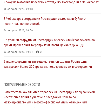
Кражу из магазина пресекли сотрудники Росгвардии в Чебоксарах
05 августа 2026, 09:18
В Чебоксарах сотрудники Росгвардии задержали буйного
посетителя ночного клуба
04 августа 2026, 10:36
В Чувашии сотрудники Росгвардии обеспечили безопасность во
время проведения мероприятий, посвященных Дню ВДВ
03 августа 2026, 10:34
2
В июле сотрудники вневедомственной охраны Росгвардии
задержали более 200 граждан, подозреваемых в совершении
правонарушений
03 августа 2026, 08:20
ПОПУЛЯРНЫЕ НОВОСТИ
В Росгвардии вспоминают российских воинов, погибших в Первой
Заместитель начальника Управления Росгвардии по Чувашской
мировой войне 1914-1918 годов
Республике принял участие в заседании Совета по
01 августа 2026, 07:19
межнациональным и межконфессиональным отношениям