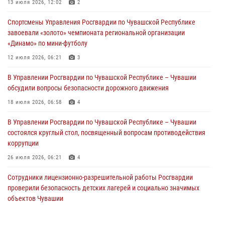
В Ядрине сотрудники Росгвардии задержали подозреваемого в
13 июля 2026, 12:02
2
причинении тяжкого вреда здоровью
Спортсмены Управления Росгвардии по Чувашской Республике
01 августа 2026, 06:12
завоевали «золото» чемпионата региональной организации
«Динамо» по мини-футболу
1 августа – День дежурной службы войск национальной гвардии
Российской Федерации
12 июля 2026, 06:21
3
01 августа 2026, 05:17
В Управлении Росгвардии по Чувашской Республике – Чувашии
обсудили вопросы безопасности дорожного движения
Директор Росгвардии Герой России генерал армии Виктор Золотов
поздравил специалистов подразделений тыла с профессиональным
18 июля 2026, 06:58
4
праздником
В Управлении Росгвардии по Чувашской Республике – Чувашии
01 августа 2026, 00:01
состоялся круглый стол, посвященный вопросам противодействия
коррупции
26 июля 2026, 06:21
4
Сотрудники лицензионно-разрешительной работы Росгвардии
проверили безопасность детских лагерей и социально значимых
объектов Чувашии
15 июля 2026, 11:05
2