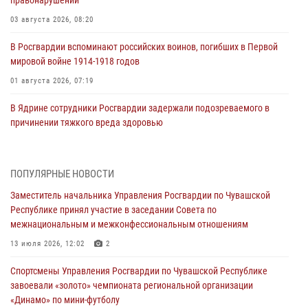
03 августа 2026, 08:20
В Росгвардии вспоминают российских воинов, погибших в Первой
мировой войне 1914-1918 годов
01 августа 2026, 07:19
В Ядрине сотрудники Росгвардии задержали подозреваемого в
причинении тяжкого вреда здоровью
01 августа 2026, 06:12
1 августа – День дежурной службы войск национальной гвардии
ПОПУЛЯРНЫЕ НОВОСТИ
Российской Федерации
Заместитель начальника Управления Росгвардии по Чувашской
01 августа 2026, 05:17
Республике принял участие в заседании Совета по
межнациональным и межконфессиональным отношениям
Директор Росгвардии Герой России генерал армии Виктор Золотов
поздравил специалистов подразделений тыла с профессиональным
13 июля 2026, 12:02
2
праздником
Спортсмены Управления Росгвардии по Чувашской Республике
01 августа 2026, 00:01
завоевали «золото» чемпионата региональной организации
«Динамо» по мини-футболу
В Чебоксарах при участии спецназа Росгвардии изъята крупная