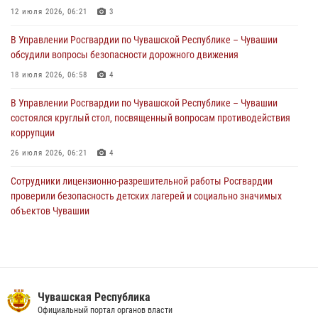
партия немаркированной никотиносодержащей продукции (видео)
12 июля 2026, 06:21
3
31 июля 2026, 10:01
1
В Управлении Росгвардии по Чувашской Республике – Чувашии
обсудили вопросы безопасности дорожного движения
Сотрудник вневедомственной охраны Росгвардии рассказал
корреспонденту Издательского дома «Хыпар» о службе в ВДВ
18 июля 2026, 06:58
4
31 июля 2026, 07:58
3
В Управлении Росгвардии по Чувашской Республике – Чувашии
состоялся круглый стол, посвященный вопросам противодействия
коррупции
26 июля 2026, 06:21
4
Сотрудники лицензионно-разрешительной работы Росгвардии
проверили безопасность детских лагерей и социально значимых
объектов Чувашии
15 июля 2026, 11:05
2
Росгвардейцы приняли участие в обеспечении общественной
безопасности во время общегородского крестного хода в
Чебоксарах
Чувашская Республика
07 июля 2026, 11:01
5
Официальный портал органов власти