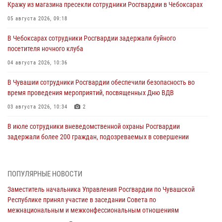
Кражу из магазина пресекли сотрудники Росгвардии в Чебоксарах
05 августа 2026, 09:18
В Чебоксарах сотрудники Росгвардии задержали буйного
посетителя ночного клуба
04 августа 2026, 10:36
В Чувашии сотрудники Росгвардии обеспечили безопасность во
время проведения мероприятий, посвященных Дню ВДВ
03 августа 2026, 10:34
2
В июле сотрудники вневедомственной охраны Росгвардии
задержали более 200 граждан, подозреваемых в совершении
правонарушений
03 августа 2026, 08:20
ПОПУЛЯРНЫЕ НОВОСТИ
В Росгвардии вспоминают российских воинов, погибших в Первой
Заместитель начальника Управления Росгвардии по Чувашской
мировой войне 1914-1918 годов
Республике принял участие в заседании Совета по
01 августа 2026, 07:19
межнациональным и межконфессиональным отношениям