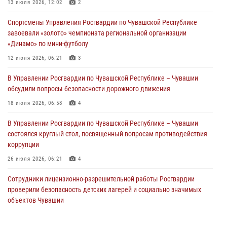
В Ядрине сотрудники Росгвардии задержали подозреваемого в
13 июля 2026, 12:02
2
причинении тяжкого вреда здоровью
Спортсмены Управления Росгвардии по Чувашской Республике
01 августа 2026, 06:12
завоевали «золото» чемпионата региональной организации
«Динамо» по мини-футболу
1 августа – День дежурной службы войск национальной гвардии
Российской Федерации
12 июля 2026, 06:21
3
01 августа 2026, 05:17
В Управлении Росгвардии по Чувашской Республике – Чувашии
обсудили вопросы безопасности дорожного движения
Директор Росгвардии Герой России генерал армии Виктор Золотов
поздравил специалистов подразделений тыла с профессиональным
18 июля 2026, 06:58
4
праздником
В Управлении Росгвардии по Чувашской Республике – Чувашии
01 августа 2026, 00:01
состоялся круглый стол, посвященный вопросам противодействия
коррупции
26 июля 2026, 06:21
4
Сотрудники лицензионно-разрешительной работы Росгвардии
проверили безопасность детских лагерей и социально значимых
объектов Чувашии
15 июля 2026, 11:05
2