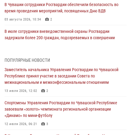
В Чувашии сотрудники Росгвардии обеспечили безопасность во
время проведения мероприятий, посвященных Дню ВДВ
03 августа 2026, 10:34
2
В июле сотрудники вневедомственной охраны Росгвардии
задержали более 200 граждан, подозреваемых в совершении
правонарушений
03 августа 2026, 08:20
ПОПУЛЯРНЫЕ НОВОСТИ
В Росгвардии вспоминают российских воинов, погибших в Первой
Заместитель начальника Управления Росгвардии по Чувашской
мировой войне 1914-1918 годов
Республике принял участие в заседании Совета по
01 августа 2026, 07:19
межнациональным и межконфессиональным отношениям
В Ядрине сотрудники Росгвардии задержали подозреваемого в
13 июля 2026, 12:02
2
причинении тяжкого вреда здоровью
Спортсмены Управления Росгвардии по Чувашской Республике
01 августа 2026, 06:12
завоевали «золото» чемпионата региональной организации
«Динамо» по мини-футболу
1 августа – День дежурной службы войск национальной гвардии
Российской Федерации
12 июля 2026, 06:21
3
01 августа 2026, 05:17