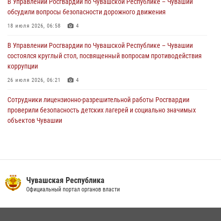
В Управлении Росгвардии по Чувашской Республике – Чувашии
обсудили вопросы безопасности дорожного движения
Директор Росгвардии Герой России генерал армии Виктор Золотов
поздравил специалистов подразделений тыла с профессиональным
18 июля 2026, 06:58
4
праздником
В Управлении Росгвардии по Чувашской Республике – Чувашии
01 августа 2026, 00:01
состоялся круглый стол, посвященный вопросам противодействия
коррупции
26 июля 2026, 06:21
4
Сотрудники лицензионно-разрешительной работы Росгвардии
проверили безопасность детских лагерей и социально значимых
объектов Чувашии
15 июля 2026, 11:05
2
В Чувашии подвели итоги служебной деятельности подразделений
вневедомственной охраны Росгвардии
14 июля 2026, 13:09
3
Чувашская Республика
Официальный портал органов власти
Взрывотехник ОМОН «Сувар» стал героем очередного выпуска
программы «Время СВОих» на Национальном телевидении Чувашии