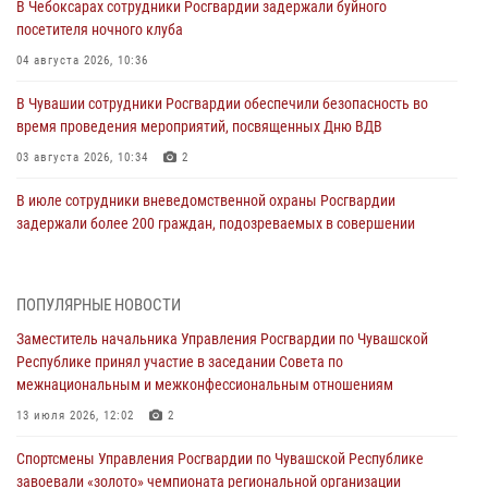
В Чебоксарах сотрудники Росгвардии задержали буйного
посетителя ночного клуба
04 августа 2026, 10:36
В Чувашии сотрудники Росгвардии обеспечили безопасность во
время проведения мероприятий, посвященных Дню ВДВ
03 августа 2026, 10:34
2
В июле сотрудники вневедомственной охраны Росгвардии
задержали более 200 граждан, подозреваемых в совершении
правонарушений
03 августа 2026, 08:20
ПОПУЛЯРНЫЕ НОВОСТИ
В Росгвардии вспоминают российских воинов, погибших в Первой
Заместитель начальника Управления Росгвардии по Чувашской
мировой войне 1914-1918 годов
Республике принял участие в заседании Совета по
01 августа 2026, 07:19
межнациональным и межконфессиональным отношениям
В Ядрине сотрудники Росгвардии задержали подозреваемого в
13 июля 2026, 12:02
2
причинении тяжкого вреда здоровью
Спортсмены Управления Росгвардии по Чувашской Республике
01 августа 2026, 06:12
завоевали «золото» чемпионата региональной организации