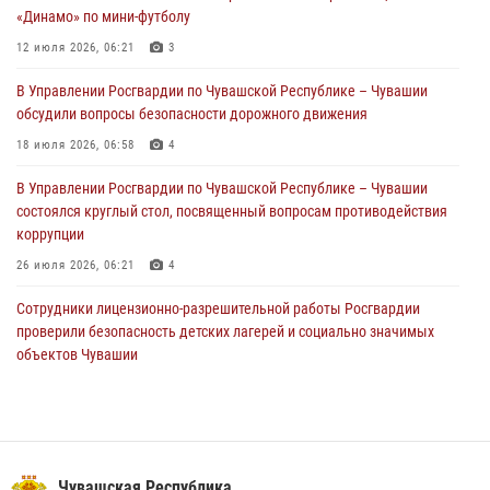
«Динамо» по мини-футболу
1 августа – День дежурной службы войск национальной гвардии
Российской Федерации
12 июля 2026, 06:21
3
01 августа 2026, 05:17
В Управлении Росгвардии по Чувашской Республике – Чувашии
обсудили вопросы безопасности дорожного движения
Директор Росгвардии Герой России генерал армии Виктор Золотов
поздравил специалистов подразделений тыла с профессиональным
18 июля 2026, 06:58
4
праздником
В Управлении Росгвардии по Чувашской Республике – Чувашии
01 августа 2026, 00:01
состоялся круглый стол, посвященный вопросам противодействия
коррупции
26 июля 2026, 06:21
4
Сотрудники лицензионно-разрешительной работы Росгвардии
проверили безопасность детских лагерей и социально значимых
объектов Чувашии
15 июля 2026, 11:05
2
В Чувашии подвели итоги служебной деятельности подразделений
вневедомственной охраны Росгвардии
14 июля 2026, 13:09
3
Чувашская Республика