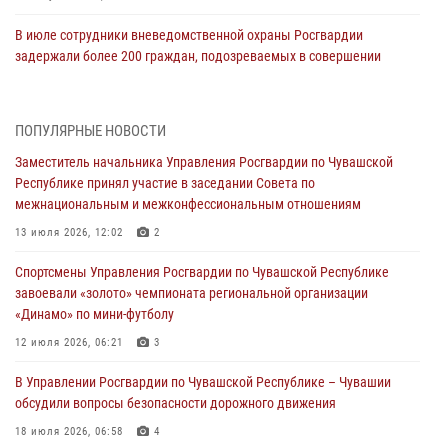
В июле сотрудники вневедомственной охраны Росгвардии
задержали более 200 граждан, подозреваемых в совершении
правонарушений
03 августа 2026, 08:20
ПОПУЛЯРНЫЕ НОВОСТИ
В Росгвардии вспоминают российских воинов, погибших в Первой
Заместитель начальника Управления Росгвардии по Чувашской
мировой войне 1914-1918 годов
Республике принял участие в заседании Совета по
01 августа 2026, 07:19
межнациональным и межконфессиональным отношениям
В Ядрине сотрудники Росгвардии задержали подозреваемого в
13 июля 2026, 12:02
2
причинении тяжкого вреда здоровью
Спортсмены Управления Росгвардии по Чувашской Республике
01 августа 2026, 06:12
завоевали «золото» чемпионата региональной организации
«Динамо» по мини-футболу
1 августа – День дежурной службы войск национальной гвардии
Российской Федерации
12 июля 2026, 06:21
3
01 августа 2026, 05:17
В Управлении Росгвардии по Чувашской Республике – Чувашии
обсудили вопросы безопасности дорожного движения
Директор Росгвардии Герой России генерал армии Виктор Золотов
поздравил специалистов подразделений тыла с профессиональным
18 июля 2026, 06:58
4