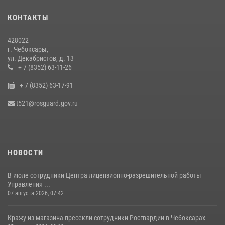
встреча с священнослужителем
КОНТАКТЫ
27 июля 2026, 05:05
3
428022
В преддверии сезона охоты Управление Росгвардии по Чувашской
г. Чебоксары,
Республике напоминает о правилах обращения с оружием
ул. Декабристов, д. 13
16 июля 2026, 12:46
+ 7 (8352) 63-11-26
+ 7 (8352) 63-17-91
Офицер СОБР «Искра» завоевал серебряную медаль на чемпионате
войск национальной гвардии РФ по боксу «10 лет Росгвардии»
t521@rosguard.gov.ru
15 июля 2026, 08:57
4
НОВОСТИ
В июле сотрудники Центра лицензионно-разрешительной работы
Управления ...
07 августа 2026, 07:42
Кражу из магазина пресекли сотрудники Росгвардии в Чебоксарах