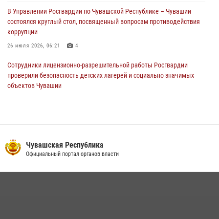
праздником
В Управлении Росгвардии по Чувашской Республике – Чувашии
01 августа 2026, 00:01
состоялся круглый стол, посвященный вопросам противодействия
коррупции
26 июля 2026, 06:21
4
Сотрудники лицензионно-разрешительной работы Росгвардии
проверили безопасность детских лагерей и социально значимых
объектов Чувашии
15 июля 2026, 11:05
2
В Чувашии подвели итоги служебной деятельности подразделений
вневедомственной охраны Росгвардии
14 июля 2026, 13:09
3
Чувашская Республика
Официальный портал органов власти
Взрывотехник ОМОН «Сувар» стал героем очередного выпуска
программы «Время СВОих» на Национальном телевидении Чувашии
21 июля 2026, 09:15
4
В преддверии Дня святого князя Владимира в Управлении
Росгвардии по Чувашской Республике – Чувашии состоялась