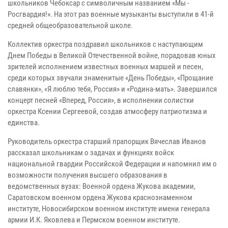
школьников Чебоксар с символичным названием «Мы -
Росгвардия!». На этот раз военные музыканты выступили в 41-й
средней общеобразовательной школе.
Коллектив оркестра поздравил школьников с наступающим
Днем Победы в Великой Отечественной войне, порадовав юных
зрителей исполнением известных военных маршей и песен,
среди которых звучали знаменитые «День Победы», «Прощание
славянки», «Я люблю тебя, Россия» и «Родина-мать». Завершился
концерт песней «Вперед, Россия», в исполнении солистки
оркестра Ксении Сергеевой, создав атмосферу патриотизма и
единства.
Руководитель оркестра старший прапорщик Вячеслав Иванов
рассказал школьникам о задачах и функциях войск
национальной гвардии Российской Федерации и напомнил им о
возможности получения высшего образования в
ведомственных вузах: Военной ордена Жукова академии,
Саратовском военном ордена Жукова краснознаменном
институте, Новосибирском военном институте имени генерала
армии И.К. Яковлева и Пермском военном институте.