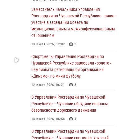
03 августа 2026, 10:34
2
Заместитель начальника Управления
В июле сотрудники вневедомственной
Росгвардии по Чувашской Республике принял
охраны Росгвардии задержали более 200
участие в заседании Совета по
граждан, подозреваемых в совершении
межнациональным и межконфессиональным
правонарушений
отношениям
03 августа 2026, 08:20
13 июля 2026, 12:02
2
В Росгвардии вспоминают российских
Спортсмены Управления Росгвардии по
воинов, погибших в Первой мировой войне
Чувашской Республике завоевали «золото»
1914-1918 годов
чемпионата региональной организации
«Динамо» по мини-футболу
01 августа 2026, 07:19
12 июля 2026, 06:21
3
В Ядрине сотрудники Росгвардии задержали
подозреваемого в причинении тяжкого вреда
В Управлении Росгвардии по Чувашской
здоровью
Республике – Чувашии обсудили вопросы
безопасности дорожного движения
01 августа 2026, 06:12
18 июля 2026, 06:58
4
1 августа – День дежурной службы войск
национальной гвардии Российской
В Управлении Росгвардии по Чувашской
Федерации
Республике – Чувашии состоялся круглый