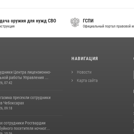
дача оружия для нужд СВО
ГСПИ
нструкция
Официальный портал правовой 
И
НАВИГАЦИЯ
рудники Центра лицензионно-
Новости
ьной работы Управления ...
Карта сайта
26, 07:42
агазина пресекли сотрудники
 в Чебоксарах
26, 09:18
ах сотрудники Росгвардии
уйного посетителя ночног...
26, 10:36