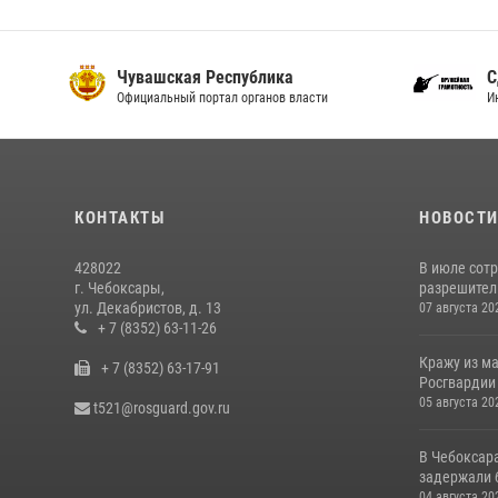
Чувашская Республика
С
Официальный портал органов власти
И
КОНТАКТЫ
НОВОСТ
428022
В июле сот
г. Чебоксары,
разрешител
ул. Декабристов, д. 13
07 августа 20
+ 7 (8352) 63-11-26
Кражу из м
+ 7 (8352) 63-17-91
Росгвардии
05 августа 20
t521@rosguard.gov.ru
В Чебоксар
задержали б
04 августа 20