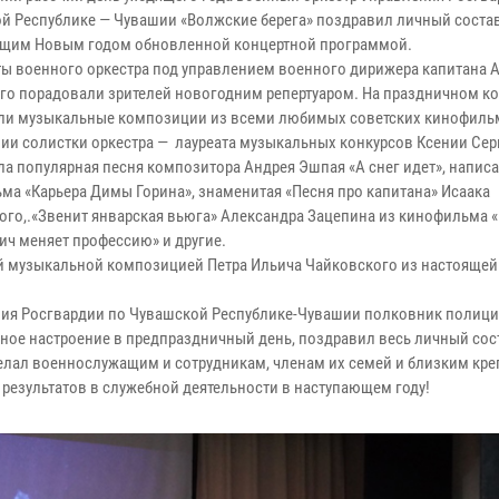
й Республике — Чувашии «Волжские берега» поздравил личный состав
щим Новым годом обновленной концертной программой.
ы военного оркестра под управлением военного дирижера капитана 
го порадовали зрителей новогодним репертуаром. На праздничном ко
ли музыкальные композиции из всеми любимых советских кинофиль
ии солистки оркестра — лауреата музыкальных конкурсов Ксении Сер
ла популярная песня композитора Андрея Эшпая «А снег идет», напис
ма «Карьера Димы Горина», знаменитая «Песня про капитана» Исаака
ого,.«Звенит январская вьюга» Александра Зацепина из кинофильма 
ич меняет профессию» и другие.
й музыкальной композицией Петра Ильича Чайковского из настоящей
ия Росгвардии по Чувашской Республике-Чувашии полковник полиц
нное настроение в предпраздничный день, поздравил весь личный сос
лал военнослужащим и сотрудникам, членам их семей и близким кре
 результатов в служебной деятельности в наступающем году!