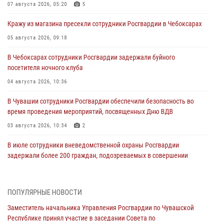
07 августа 2026, 05:20
5
Кражу из магазина пресекли сотрудники Росгвардии в Чебоксарах
05 августа 2026, 09:18
В Чебоксарах сотрудники Росгвардии задержали буйного
посетителя ночного клуба
04 августа 2026, 10:36
В Чувашии сотрудники Росгвардии обеспечили безопасность во
время проведения мероприятий, посвященных Дню ВДВ
03 августа 2026, 10:34
2
В июле сотрудники вневедомственной охраны Росгвардии
задержали более 200 граждан, подозреваемых в совершении
правонарушений
03 августа 2026, 08:20
ПОПУЛЯРНЫЕ НОВОСТИ
В Росгвардии вспоминают российских воинов, погибших в Первой
Заместитель начальника Управления Росгвардии по Чувашской
мировой войне 1914-1918 годов
Республике принял участие в заседании Совета по