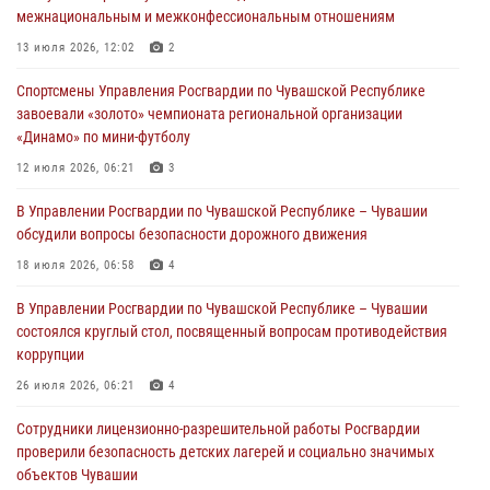
01 августа 2026, 07:19
межнациональным и межконфессиональным отношениям
В Ядрине сотрудники Росгвардии задержали подозреваемого в
13 июля 2026, 12:02
2
причинении тяжкого вреда здоровью
Спортсмены Управления Росгвардии по Чувашской Республике
01 августа 2026, 06:12
завоевали «золото» чемпионата региональной организации
«Динамо» по мини-футболу
1 августа – День дежурной службы войск национальной гвардии
Российской Федерации
12 июля 2026, 06:21
3
01 августа 2026, 05:17
В Управлении Росгвардии по Чувашской Республике – Чувашии
обсудили вопросы безопасности дорожного движения
Директор Росгвардии Герой России генерал армии Виктор Золотов
поздравил специалистов подразделений тыла с профессиональным
18 июля 2026, 06:58
4
праздником
В Управлении Росгвардии по Чувашской Республике – Чувашии
01 августа 2026, 00:01
состоялся круглый стол, посвященный вопросам противодействия
коррупции
26 июля 2026, 06:21
4
Сотрудники лицензионно-разрешительной работы Росгвардии
проверили безопасность детских лагерей и социально значимых
объектов Чувашии