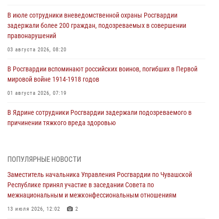
В июле сотрудники вневедомственной охраны Росгвардии
задержали более 200 граждан, подозреваемых в совершении
правонарушений
03 августа 2026, 08:20
В Росгвардии вспоминают российских воинов, погибших в Первой
мировой войне 1914-1918 годов
01 августа 2026, 07:19
В Ядрине сотрудники Росгвардии задержали подозреваемого в
причинении тяжкого вреда здоровью
01 августа 2026, 06:12
1 августа – День дежурной службы войск национальной гвардии
ПОПУЛЯРНЫЕ НОВОСТИ
Российской Федерации
Заместитель начальника Управления Росгвардии по Чувашской
01 августа 2026, 05:17
Республике принял участие в заседании Совета по
межнациональным и межконфессиональным отношениям
Директор Росгвардии Герой России генерал армии Виктор Золотов
поздравил специалистов подразделений тыла с профессиональным
13 июля 2026, 12:02
2