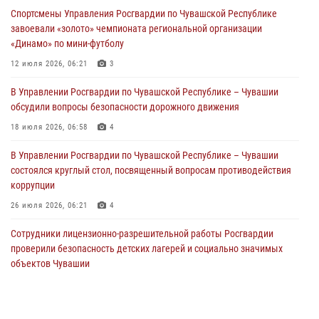
праздником
Спортсмены Управления Росгвардии по Чувашской Республике
01 августа 2026, 00:01
завоевали «золото» чемпионата региональной организации
«Динамо» по мини-футболу
В Чебоксарах при участии спецназа Росгвардии изъята крупная
партия немаркированной никотиносодержащей продукции (видео)
12 июля 2026, 06:21
3
31 июля 2026, 10:01
1
В Управлении Росгвардии по Чувашской Республике – Чувашии
обсудили вопросы безопасности дорожного движения
Сотрудник вневедомственной охраны Росгвардии рассказал
корреспонденту Издательского дома «Хыпар» о службе в ВДВ
18 июля 2026, 06:58
4
31 июля 2026, 07:58
3
В Управлении Росгвардии по Чувашской Республике – Чувашии
состоялся круглый стол, посвященный вопросам противодействия
коррупции
26 июля 2026, 06:21
4
Сотрудники лицензионно-разрешительной работы Росгвардии
проверили безопасность детских лагерей и социально значимых
объектов Чувашии
15 июля 2026, 11:05
2
Росгвардейцы приняли участие в обеспечении общественной