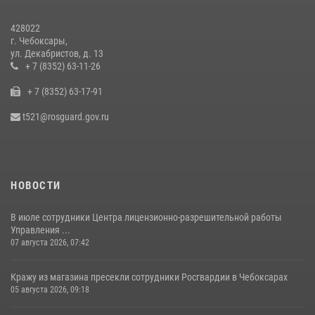
27 июля 2026, 05:05
3
428022
В преддверии сезона охоты Управление Росгвардии по Чувашской
г. Чебоксары,
Республике напоминает о правилах обращения с оружием
ул. Декабристов, д. 13
16 июля 2026, 12:46
+ 7 (8352) 63-11-26
+ 7 (8352) 63-17-91
При поддержке спецназа Росгвардии в Чувашии изъята крупная
партия наркотиков (видео)
t521@rosguard.gov.ru
08 июля 2026, 14:22
1
НОВОСТИ
В июле сотрудники Центра лицензионно-разрешительной работы
Управления ...
07 августа 2026, 07:42
Кражу из магазина пресекли сотрудники Росгвардии в Чебоксарах
05 августа 2026, 09:18