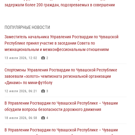
задержали более 200 граждан, подозреваемых в совершении
правонарушений
03 августа 2026, 08:20
ПОПУЛЯРНЫЕ НОВОСТИ
В Росгвардии вспоминают российских воинов, погибших в Первой
Заместитель начальника Управления Росгвардии по Чувашской
мировой войне 1914-1918 годов
Республике принял участие в заседании Совета по
01 августа 2026, 07:19
межнациональным и межконфессиональным отношениям
В Ядрине сотрудники Росгвардии задержали подозреваемого в
13 июля 2026, 12:02
2
причинении тяжкого вреда здоровью
Спортсмены Управления Росгвардии по Чувашской Республике
01 августа 2026, 06:12
завоевали «золото» чемпионата региональной организации
«Динамо» по мини-футболу
1 августа – День дежурной службы войск национальной гвардии
Российской Федерации
12 июля 2026, 06:21
3
01 августа 2026, 05:17
В Управлении Росгвардии по Чувашской Республике – Чувашии
обсудили вопросы безопасности дорожного движения
Директор Росгвардии Герой России генерал армии Виктор Золотов
поздравил специалистов подразделений тыла с профессиональным
18 июля 2026, 06:58
4
праздником
В Управлении Росгвардии по Чувашской Республике – Чувашии
01 августа 2026, 00:01