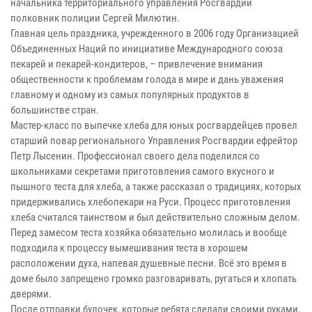
начальника территориального управления Росгвардии
полковник полиции Сергей Милютин.
Главная цель праздника, учрежденного в 2006 году Организацией
Объединенных Наций по инициативе Международного союза
пекарей и пекарей-кондитеров, – привлечение внимания
общественности к проблемам голода в мире и дань уважения
главному и одному из самых популярных продуктов в
большинстве стран.
Мастер-класс по выпечке хлеба для юных росгвардейцев провел
старший повар регионального Управления Росгвардии ефрейтор
Петр Лысенин. Профессионал своего дела поделился со
школьниками секретами приготовления самого вкусного и
пышного теста для хлеба, а также рассказал о традициях, которых
придерживались хлебопекари на Руси. Процесс приготовления
хлеба считался таинством и был действительно сложным делом.
Перед замесом теста хозяйка обязательно молилась и вообще
подходила к процессу вымешивания теста в хорошем
расположении духа, напевая душевные песни. Всё это время в
доме было запрещено громко разговаривать, ругаться и хлопать
дверями.
После отправки булочек, которые ребята сделали своими руками,