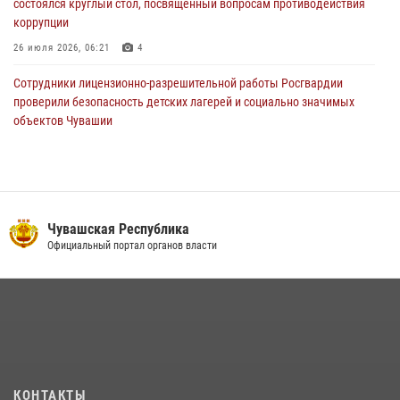
состоялся круглый стол, посвященный вопросам противодействия
коррупции
26 июля 2026, 06:21
4
Сотрудники лицензионно-разрешительной работы Росгвардии
проверили безопасность детских лагерей и социально значимых
объектов Чувашии
15 июля 2026, 11:05
2
В Чувашии подвели итоги служебной деятельности подразделений
вневедомственной охраны Росгвардии
14 июля 2026, 13:09
3
Чувашская Республика
Официальный портал органов власти
Взрывотехник ОМОН «Сувар» стал героем очередного выпуска
программы «Время СВОих» на Национальном телевидении Чувашии
21 июля 2026, 09:15
4
В преддверии Дня святого князя Владимира в Управлении
Росгвардии по Чувашской Республике – Чувашии состоялась
встреча с священнослужителем
КОНТАКТЫ