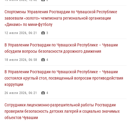
В Ядрине сотрудники Росгвардии задержали подозреваемого в
причинении тяжкого вреда здоровью
Спортсмены Управления Росгвардии по Чувашской Республике
01 августа 2026, 06:12
завоевали «золото» чемпионата региональной организации
«Динамо» по мини-футболу
1 августа – День дежурной службы войск национальной гвардии
Российской Федерации
12 июля 2026, 06:21
3
01 августа 2026, 05:17
В Управлении Росгвардии по Чувашской Республике – Чувашии
обсудили вопросы безопасности дорожного движения
Директор Росгвардии Герой России генерал армии Виктор Золотов
поздравил специалистов подразделений тыла с профессиональным
18 июля 2026, 06:58
4
праздником
В Управлении Росгвардии по Чувашской Республике – Чувашии
01 августа 2026, 00:01
состоялся круглый стол, посвященный вопросам противодействия
коррупции
26 июля 2026, 06:21
4
Сотрудники лицензионно-разрешительной работы Росгвардии
проверили безопасность детских лагерей и социально значимых
объектов Чувашии
15 июля 2026, 11:05
2