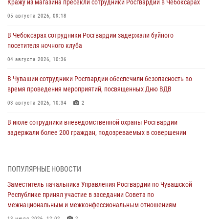
Кражу из магазина пресекли сотрудники Росгвардии в Чебоксарах
05 августа 2026, 09:18
В Чебоксарах сотрудники Росгвардии задержали буйного
посетителя ночного клуба
04 августа 2026, 10:36
В Чувашии сотрудники Росгвардии обеспечили безопасность во
время проведения мероприятий, посвященных Дню ВДВ
03 августа 2026, 10:34
2
В июле сотрудники вневедомственной охраны Росгвардии
задержали более 200 граждан, подозреваемых в совершении
правонарушений
03 августа 2026, 08:20
ПОПУЛЯРНЫЕ НОВОСТИ
В Росгвардии вспоминают российских воинов, погибших в Первой
Заместитель начальника Управления Росгвардии по Чувашской
мировой войне 1914-1918 годов
Республике принял участие в заседании Совета по
01 августа 2026, 07:19
межнациональным и межконфессиональным отношениям
13 июля 2026, 12:02
2