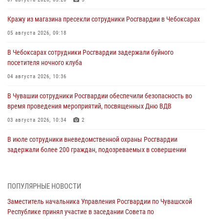
Кражу из магазина пресекли сотрудники Росгвардии в Чебоксарах
05 августа 2026, 09:18
В Чебоксарах сотрудники Росгвардии задержали буйного
посетителя ночного клуба
04 августа 2026, 10:36
В Чувашии сотрудники Росгвардии обеспечили безопасность во
время проведения мероприятий, посвященных Дню ВДВ
03 августа 2026, 10:34
2
В июле сотрудники вневедомственной охраны Росгвардии
задержали более 200 граждан, подозреваемых в совершении
правонарушений
03 августа 2026, 08:20
ПОПУЛЯРНЫЕ НОВОСТИ
В Росгвардии вспоминают российских воинов, погибших в Первой
Заместитель начальника Управления Росгвардии по Чувашской
мировой войне 1914-1918 годов
Республике принял участие в заседании Совета по
01 августа 2026, 07:19