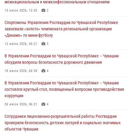
межнациональным и межконфессиональным отношениям
В Ядрине сотрудники Росгвардии задержали подозреваемого в
13 июля 2026, 12:02
2
причинении тяжкого вреда здоровью
Спортсмены Управления Росгвардии по Чувашской Республике
01 августа 2026, 06:12
завоевали «золото» чемпионата региональной организации
«Динамо» по мини-футболу
1 августа – День дежурной службы войск национальной гвардии
Российской Федерации
12 июля 2026, 06:21
3
01 августа 2026, 05:17
В Управлении Росгвардии по Чувашской Республике – Чувашии
обсудили вопросы безопасности дорожного движения
Директор Росгвардии Герой России генерал армии Виктор Золотов
поздравил специалистов подразделений тыла с профессиональным
18 июля 2026, 06:58
4
праздником
В Управлении Росгвардии по Чувашской Республике – Чувашии
01 августа 2026, 00:01
состоялся круглый стол, посвященный вопросам противодействия
коррупции
26 июля 2026, 06:21
4
Сотрудники лицензионно-разрешительной работы Росгвардии
проверили безопасность детских лагерей и социально значимых
объектов Чувашии