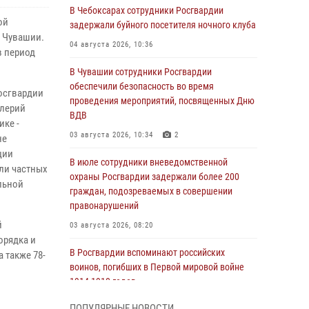
В Чебоксарах сотрудники Росгвардии
ой
задержали буйного посетителя ночного клуба
- Чувашии.
04 августа 2026, 10:36
в период
В Чувашии сотрудники Росгвардии
обеспечили безопасность во время
осгвардии
проведения мероприятий, посвященных Дню
алерий
ВДВ
ике -
03 августа 2026, 10:34
2
не
ции
В июле сотрудники вневедомственной
ли частных
охраны Росгвардии задержали более 200
льной
граждан, подозреваемых в совершении
правонарушений
й
03 августа 2026, 08:20
орядка и
В Росгвардии вспоминают российских
 также 78-
воинов, погибших в Первой мировой войне
1914-1918 годов
01 августа 2026, 07:19
ПОПУЛЯРНЫЕ НОВОСТИ