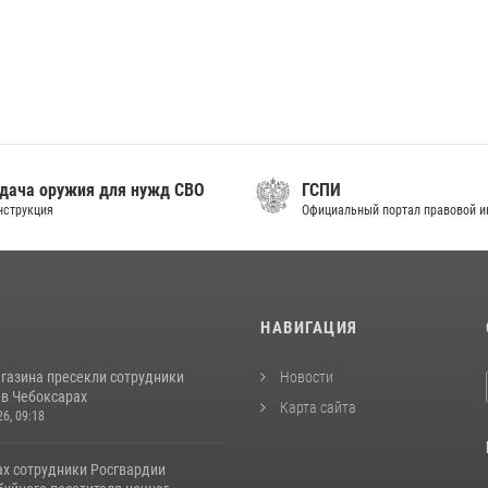
дача оружия для нужд СВО
ГСПИ
нструкция
Официальный портал правовой 
И
НАВИГАЦИЯ
агазина пресекли сотрудники
Новости
 в Чебоксарах
Карта сайта
26, 09:18
ах сотрудники Росгвардии