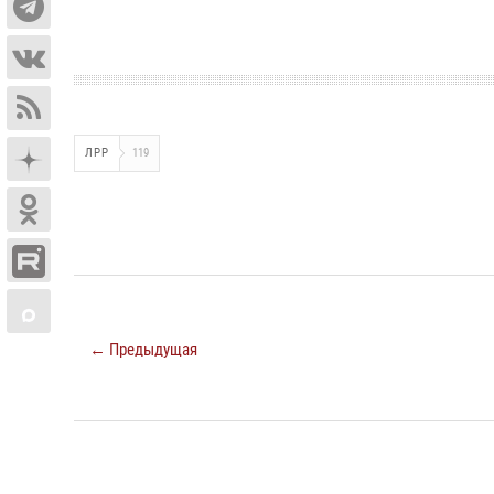
ЛРР
119
← Предыдущая