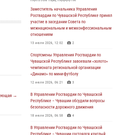
В Ядрине сотрудники Росгвардии задержали
Заместитель начальника Управления
подозреваемого в причинении тяжкого вреда
Росгвардии по Чувашской Республике принял
здоровью
участие в заседании Совета по
межнациональным и межконфессиональным
01 августа 2026, 06:12
отношениям
1 августа – День дежурной службы войск
13 июля 2026, 12:02
2
национальной гвардии Российской
Федерации
Спортсмены Управления Росгвардии по
Чувашской Республике завоевали «золото»
01 августа 2026, 05:17
чемпионата региональной организации
«Динамо» по мини-футболу
Директор Росгвардии Герой России генерал
армии Виктор Золотов поздравил
12 июля 2026, 06:21
3
специалистов подразделений тыла с
профессиональным праздником
В Управлении Росгвардии по Чувашской
ующая →
Республике – Чувашии обсудили вопросы
01 августа 2026, 00:01
безопасности дорожного движения
В Чебоксарах при участии спецназа
18 июля 2026, 06:58
4
Росгвардии изъята крупная партия
немаркированной никотиносодержащей
В Управлении Росгвардии по Чувашской
продукции (видео)
Республике – Чувашии состоялся круглый