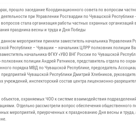
арах, прошло заседание Координационного совета по вопросам частн
 деятельности при Управлении Росгвардии по Чувашской Республике 
 вопросов стала организация работы частных охранных организаций 
ания праздника весны и труда и Дня Победы
в данном мероприятии приняли заместитель начальника Управления Р
ской Республике – Чувашии – начальник ЦЛРР полковник полиции В
 заместитель начальника ФГКУ «УВО ВНГ России по Чувашской Республ
 полковник полиции Андрей Ратников, представитель отдела по охра
нного порядка МВД по Чувашской Республике, председатель Ассоциа
 предприятий Чувашской Республики Дмитрий Хлебников, руководите
ых учреждений, инспекторский состав центра лицензионно-разрешите
 объектов, охраняемых ЧОО к системе взаимодействия подразделени
циями. Отдельно рассмотрели вопрос обеспечения общественного п
ных мероприятий, приуроченных к празднованию Дня весны и труда, а
не.