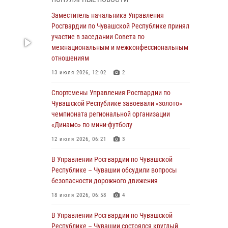
В Ядрине сотрудники Росгвардии задержали
Заместитель начальника Управления
подозреваемого в причинении тяжкого вреда
Росгвардии по Чувашской Республике принял
здоровью
участие в заседании Совета по
межнациональным и межконфессиональным
01 августа 2026, 06:12
отношениям
1 августа – День дежурной службы войск
13 июля 2026, 12:02
2
национальной гвардии Российской
Федерации
Спортсмены Управления Росгвардии по
Чувашской Республике завоевали «золото»
01 августа 2026, 05:17
чемпионата региональной организации
«Динамо» по мини-футболу
Директор Росгвардии Герой России генерал
армии Виктор Золотов поздравил
12 июля 2026, 06:21
3
специалистов подразделений тыла с
профессиональным праздником
В Управлении Росгвардии по Чувашской
Республике – Чувашии обсудили вопросы
01 августа 2026, 00:01
безопасности дорожного движения
В Чебоксарах при участии спецназа
18 июля 2026, 06:58
4
Росгвардии изъята крупная партия
немаркированной никотиносодержащей
В Управлении Росгвардии по Чувашской
продукции (видео)
Республике – Чувашии состоялся круглый