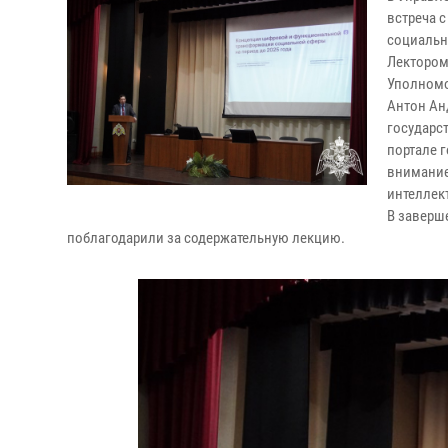
встреча 
социальн
Лектором
Уполномо
Антон Ан
государс
портале 
внимание
интеллект
В заверш
поблагодарили за содержательную лекцию.