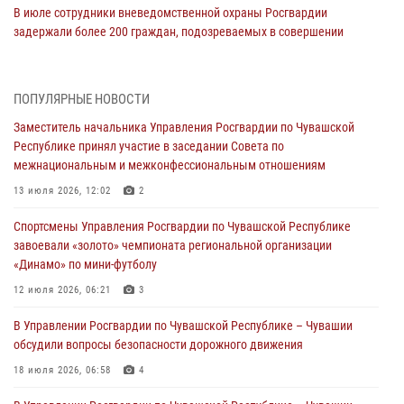
В июле сотрудники вневедомственной охраны Росгвардии
задержали более 200 граждан, подозреваемых в совершении
правонарушений
03 августа 2026, 08:20
ПОПУЛЯРНЫЕ НОВОСТИ
В Росгвардии вспоминают российских воинов, погибших в Первой
Заместитель начальника Управления Росгвардии по Чувашской
мировой войне 1914-1918 годов
Республике принял участие в заседании Совета по
01 августа 2026, 07:19
межнациональным и межконфессиональным отношениям
В Ядрине сотрудники Росгвардии задержали подозреваемого в
13 июля 2026, 12:02
2
причинении тяжкого вреда здоровью
Спортсмены Управления Росгвардии по Чувашской Республике
01 августа 2026, 06:12
завоевали «золото» чемпионата региональной организации
«Динамо» по мини-футболу
1 августа – День дежурной службы войск национальной гвардии
Российской Федерации
12 июля 2026, 06:21
3
01 августа 2026, 05:17
В Управлении Росгвардии по Чувашской Республике – Чувашии
обсудили вопросы безопасности дорожного движения
Директор Росгвардии Герой России генерал армии Виктор Золотов
поздравил специалистов подразделений тыла с профессиональным
18 июля 2026, 06:58
4
праздником