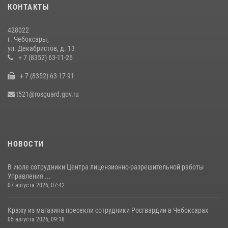
КОНТАКТЫ
27 июля 2026, 05:05
3
428022
В преддверии сезона охоты Управление Росгвардии по Чувашской
г. Чебоксары,
Республике напоминает о правилах обращения с оружием
ул. Декабристов, д. 13
16 июля 2026, 12:46
+ 7 (8352) 63-11-26
+ 7 (8352) 63-17-91
Офицер СОБР «Искра» завоевал серебряную медаль на чемпионате
войск национальной гвардии РФ по боксу «10 лет Росгвардии»
t521@rosguard.gov.ru
15 июля 2026, 08:57
4
НОВОСТИ
В июле сотрудники Центра лицензионно-разрешительной работы
Управления ...
07 августа 2026, 07:42
Кражу из магазина пресекли сотрудники Росгвардии в Чебоксарах
05 августа 2026, 09:18