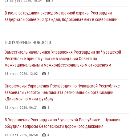
03 августа 2026, 10:34
2
В июле сотрудники вневедомственной охраны Росгвардии
задержали более 200 граждан, подозреваемых в совершении
правонарушений
03 августа 2026, 08:20
ПОПУЛЯРНЫЕ НОВОСТИ
В Росгвардии вспоминают российских воинов, погибших в Первой
Заместитель начальника Управления Росгвардии по Чувашской
мировой войне 1914-1918 годов
Республике принял участие в заседании Совета по
01 августа 2026, 07:19
межнациональным и межконфессиональным отношениям
В Ядрине сотрудники Росгвардии задержали подозреваемого в
13 июля 2026, 12:02
2
причинении тяжкого вреда здоровью
Спортсмены Управления Росгвардии по Чувашской Республике
01 августа 2026, 06:12
завоевали «золото» чемпионата региональной организации
«Динамо» по мини-футболу
1 августа – День дежурной службы войск национальной гвардии
Российской Федерации
12 июля 2026, 06:21
3
01 августа 2026, 05:17
В Управлении Росгвардии по Чувашской Республике – Чувашии
обсудили вопросы безопасности дорожного движения
Директор Росгвардии Герой России генерал армии Виктор Золотов
поздравил специалистов подразделений тыла с профессиональным
18 июля 2026, 06:58
4