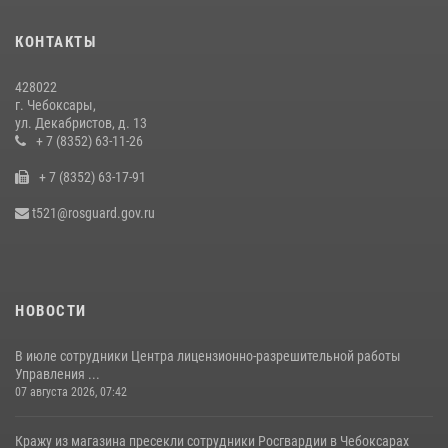
Росгвардии по Чувашской Республике – Чувашии состоялась
встреча с священнослужителем
КОНТАКТЫ
27 июля 2026, 05:05
3
428022
В преддверии сезона охоты Управление Росгвардии по Чувашской
г. Чебоксары,
Республике напоминает о правилах обращения с оружием
ул. Декабристов, д. 13
16 июля 2026, 12:46
+ 7 (8352) 63-11-26
+ 7 (8352) 63-17-91
Офицер СОБР «Искра» завоевал серебряную медаль на чемпионате
войск национальной гвардии РФ по боксу «10 лет Росгвардии»
t521@rosguard.gov.ru
15 июля 2026, 08:57
4
НОВОСТИ
В июле сотрудники Центра лицензионно-разрешительной работы
Управления ...
07 августа 2026, 07:42
Кражу из магазина пресекли сотрудники Росгвардии в Чебоксарах