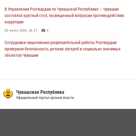
праздником
В Управлении Росгвардии по Чувашской Республике – Чувашии
01 августа 2026, 00:01
состоялся круглый стол, посвященный вопросам противодействия
коррупции
26 июля 2026, 06:21
4
Сотрудники лицензионно-разрешительной работы Росгвардии
проверили безопасность детских лагерей и социально значимых
объектов Чувашии
15 июля 2026, 11:05
2
В Чувашии подвели итоги служебной деятельности подразделений
вневедомственной охраны Росгвардии
14 июля 2026, 13:09
3
Чувашская Республика
Официальный портал органов власти
Взрывотехник ОМОН «Сувар» стал героем очередного выпуска
программы «Время СВОих» на Национальном телевидении Чувашии
21 июля 2026, 09:15
4
В преддверии Дня святого князя Владимира в Управлении