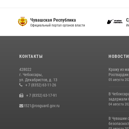
Чувашская Республика
С
Официальный портал органов власти
И
КОНТАКТЫ
НОВОСТ
428022
Кражу из м
г. Чебоксары,
Росгвардии
ул. Декабристов, д. 13
05 августа 20
+ 7 (8352) 63-11-26
В Чебоксар
+ 7 (8352) 63-17-91
задержали б
04 августа 20
t521@rosguard.gov.ru
В Чувашии 
безопасност
03 августа 20