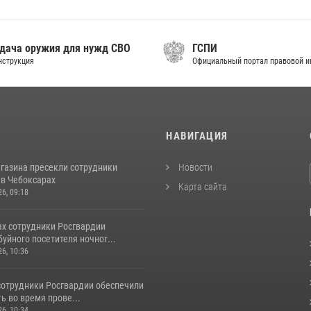
дача оружия для нужд СВО
ГСПИ
нструкция
Официальный портал правовой 
И
НАВИГАЦИЯ
агазина пресекли сотрудники
Новости
 в Чебоксарах
Карта сайта
26, 09:18
ах сотрудники Росгвардии
уйного посетителя ночног...
26, 10:36
сотрудники Росгвардии обеспечили
ь во время прове...
26, 10:34