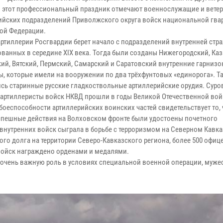
 этот профессиональный праздник отмечают военнослужащие и вете
ийских подразделений Приволжского округа войск национальной гва
ой Федерации.
артиллерии Росгвардии берет начало с подразделений внутренней стра
ванных в середине XIX века. Тогда были созданы Нижегородский, Каз
ий, Вятский, Пермский, Самарский и Саратовский внутренние гарниз
ы, которые имели на вооружении по два трёхфунтовых «единорога». Т
сь старинные русские гладкоствольные артиллерийские орудия. Суро
 артиллеристы войск НКВД прошли в годы Великой Отечественной вой
боеспособности артиллерийских воинских частей свидетельствует то, 
спешные действия на Волховском фронте были удостоены почетного
нутренних войск сыграла в борьбе с терроризмом на Северном Кавка
о долга на территории Северо-Кавказского региона, более 500 офиц
войск награждено орденами и медалями.
 очень важную роль в условиях специальной военной операции, муже