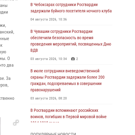
В Чебоксарах сотрудники Росгвардии
раны
задержали буйного посетителя ночного клуба
рдии
04 августа 2026, 10:36
жи,
В Чувашии сотрудники Росгвардии
анский,
обеспечили безопасность во время
онные
проведения мероприятий, посвященных Дню
ак
ВДВ
вую
ны. О
03 августа 2026, 10:34
2
что два
В июле сотрудники вневедомственной
охраны Росгвардии задержали более 200
зе. За
граждан, подозреваемых в совершении
еров,
правонарушений
ственно
03 августа 2026, 08:20
В Росгвардии вспоминают российских
воинов, погибших в Первой мировой войне
1914-1918 годов
01 августа 2026, 07:19
ПОПУЛЯРНЫЕ НОВОСТИ