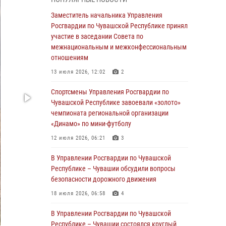
В Ядрине сотрудники Росгвардии задержали
Заместитель начальника Управления
подозреваемого в причинении тяжкого вреда
Росгвардии по Чувашской Республике принял
здоровью
участие в заседании Совета по
межнациональным и межконфессиональным
01 августа 2026, 06:12
отношениям
1 августа – День дежурной службы войск
13 июля 2026, 12:02
2
национальной гвардии Российской
Федерации
Спортсмены Управления Росгвардии по
Чувашской Республике завоевали «золото»
01 августа 2026, 05:17
чемпионата региональной организации
«Динамо» по мини-футболу
Директор Росгвардии Герой России генерал
армии Виктор Золотов поздравил
12 июля 2026, 06:21
3
специалистов подразделений тыла с
профессиональным праздником
В Управлении Росгвардии по Чувашской
Республике – Чувашии обсудили вопросы
01 августа 2026, 00:01
безопасности дорожного движения
В Чебоксарах при участии спецназа
18 июля 2026, 06:58
4
Росгвардии изъята крупная партия
немаркированной никотиносодержащей
В Управлении Росгвардии по Чувашской
продукции (видео)
Республике – Чувашии состоялся круглый